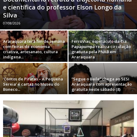
e científica do professor Elson Longo da
Silva
07/08/2026
Araraquara terá fim de semana
FerroVias: espetáculo da Cia.
com feiras de economia
Papapumpá realiza circulação
criativa, artesanato, cultura
gratuita pela PNAB em
indígena...
Araraquara
‘Contos de Piratas – A Pequena
“Segue o Baile” chega ao SESI
Sereia’ é cartaz no Museu do
Araraquara com apresentação
Boneco...
gratuita neste sábado (8)