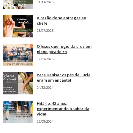
11/11/2025
A razão de se entregar ao
chefe
23/07/2025
O Jesus que fugiu da cruz em
pleno picadeiro
02/03/2025
Para Denisar os pés de Lúcia
eram um encanto!
24/12/2024
Hilário, 42 anos,
experimentando o sabor da
vida!
26/08/2024