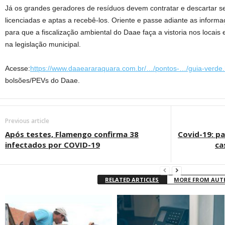
Já os grandes geradores de resíduos devem contratar e descartar 
licenciadas e aptas a recebê-los. Oriente e passe adiante as infor
para que a fiscalização ambiental do Daae faça a vistoria nos locais 
na legislação municipal.
Acesse:
https://www.daaeararaquara.com.br/…/pontos-…/guia-verde.
bolsões/PEVs do Daae.
Previous article
Após testes, Flamengo confirma 38
Covid-19: p
infectados por COVID-19
ca
RELATED ARTICLES
MORE FROM AU