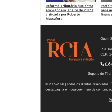
Reforma Tributária que entra
Prefei
em vigor em janeiro de 2027 é
para av
criticada por Roberto
financ
Massafera
Quem 
Rua Joa
CEP: 14
(16)
Suporte de TI 
© 2005-2020 | Todos os direitos reservados. 
desta página em qualquer meio de comunicaçã
Po