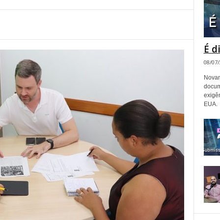
É d
08/07
Novam
docum
exigê
EUA.