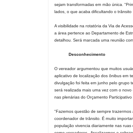
sejam transformadas em mão única. “Prin
lados, o que acaba dificultando o trânsito 
A visibilidade na rotatória da Via de Ace
a área pertence ao Departamento de Est
detalhou. Será marcada uma reunião com 
Desconhecimento
O vereador argumentou que muitos usuári
aplicativo de localização dos ônibus em 
divulgação foi feita em junho pelo grupo 
será realizada mais uma vez com o novo 
nas plenárias do Orçamento Participativo
“Fazemos questão de sempre trazermos a
coordenador de trânsito. É muito import
população vivencia diariamente nas ruas 
como vereadores, fiscalizarmos e cobrar