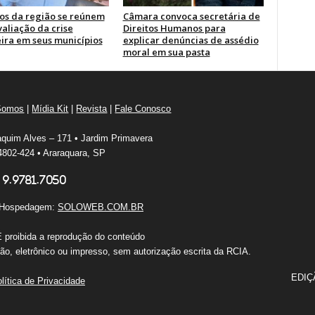
tos da região se reúnem
Câmara convoca secretária de
aliação da crise
Direitos Humanos para
eira em seus municípios
explicar denúncias de assédio
moral em sua pasta
Somos
|
Mídia Kit
|
Revista
|
Fale Conosco
quim Alves – 171 • Jardim Primavera
802-424 • Araraquara, SP
 9.9781.7050
e Hospedagem:
SOLOWEB.COM.BR
É proibida a reprodução do conteúdo
o, eletrônico ou impresso, sem autorização escrita da RCIA.
EDIÇ
lítica de Privacidade