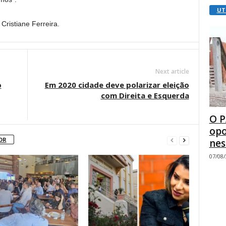
UT
Cristiane Ferreira.
Next article
o
Em 2020 cidade deve polarizar eleição
com Direita e Esquerda
O P
opo
OR
nes
07/08