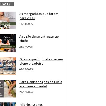
DCASTS
As margaridas que foram
para o céu
11/11/2025
A razão de se entregar ao
chefe
23/07/2025
O Jesus que fugiu da cruz em
pleno picadeiro
02/03/2025
Para Denisar os pés de Lúcia
eram um encanto!
24/12/2024
Hilário, 42 anos,