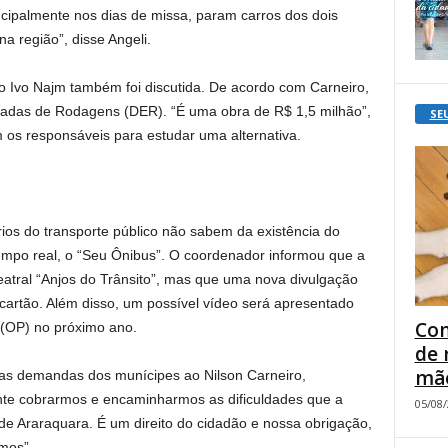
cipalmente nos dias de missa, param carros dos dois
na região”, disse Angeli.
sso Ivo Najm também foi discutida. De acordo com Carneiro,
radas de Rodagens (DER). “É uma obra de R$ 1,5 milhão”,
SE
os responsáveis para estudar uma alternativa.
os do transporte público não sabem da existência do
tempo real, o “Seu Ônibus”. O coordenador informou que a
teatral “Anjos do Trânsito”, mas que uma nova divulgação
cartão. Além disso, um possível vídeo será apresentado
Com
 (OP) no próximo ano.
de 
mão
s demandas dos munícipes ao Nilson Carneiro,
ante cobrarmos e encaminharmos as dificuldades que a
05/08
de Araraquara. É um direito do cidadão e nossa obrigação,
mos”.