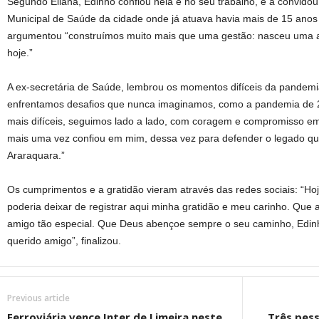
Segundo Eliana, Edinho confiou nela e no seu trabalho, e a convidou
Municipal de Saúde da cidade onde já atuava havia mais de 15 anos no
argumentou “construímos muito mais que uma gestão: nasceu uma a
hoje.”
A ex-secretária de Saúde, lembrou os momentos difíceis da pandemi
enfrentamos desafios que nunca imaginamos, como a pandemia d
mais difíceis, seguimos lado a lado, com coragem e compromisso em
mais uma vez confiou em mim, dessa vez para defender o legado qu
Araraquara.”
Os cumprimentos e a gratidão vieram através das redes sociais: “Hoj
poderia deixar de registrar aqui minha gratidão e meu carinho. Que 
amigo tão especial. Que Deus abençoe sempre o seu caminho, Edi
querido amigo”, finalizou.
Previous article
Ferroviária vence Inter de Limeira neste
Três pes