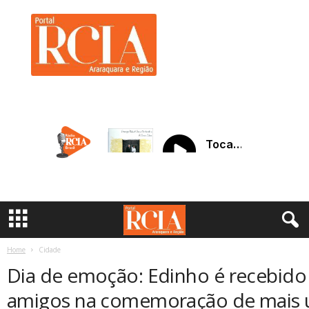
R
C
I
A
A
r
a
r
a
q
u
a
r
a
Home
Cidade
Dia de emoção: Edinho é recebido 
amigos na comemoração de mais u