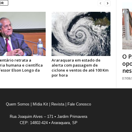
OR
O P
ntário retrata a
Araraquara em estado de
opo
ria humana e científica
alerta com passagem de
nes
fessor Elson Longo da
ciclone e ventos de até 100 Km
por hora
07/08
Quem Somos
|
Mídia Kit
|
Revista
|
Fale Conosco
Rua Joaquim Alves – 171 • Jardim Primavera
CEP: 14802-424 • Araraquara, SP