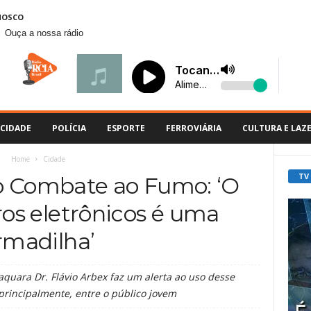
NOSCO
Ouça a nossa rádio
CIDADE
POLÍCIA
ESPORTE
FERROVIÁRIA
CULTURA E LAZ
Home
Cidade
TV
o Combate ao Fumo: ‘O
ros eletrônicos é uma
rmadilha’
uara Dr. Flávio Arbex faz um alerta ao uso desse
 principalmente, entre o público jovem