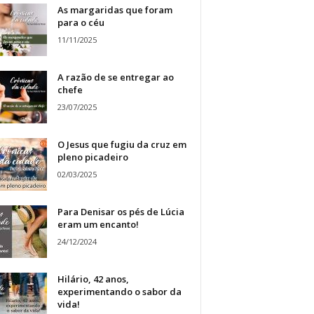
As margaridas que foram
para o céu
11/11/2025
A razão de se entregar ao
chefe
23/07/2025
O Jesus que fugiu da cruz em
pleno picadeiro
02/03/2025
Para Denisar os pés de Lúcia
eram um encanto!
24/12/2024
Hilário, 42 anos,
experimentando o sabor da
vida!