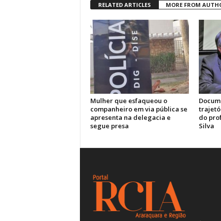
RELATED ARTICLES
MORE FROM AUTH
Mulher que esfaqueou o
Docume
companheiro em via pública se
trajetó
apresenta na delegacia e
do pro
segue presa
Silva