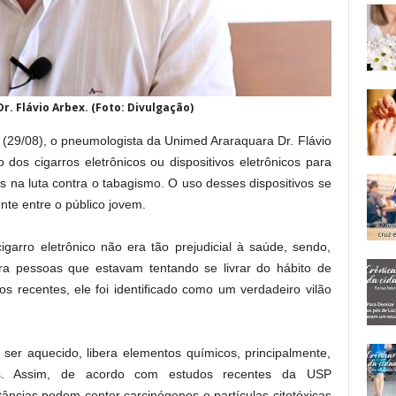
 Flávio Arbex. (Foto: Divulgação)
(29/08), o pneumologista da Unimed Araraquara Dr. Flávio
dos cigarros eletrônicos ou dispositivos eletrônicos para
 na luta contra o tabagismo. O uso desses dispositivos se
nte entre o público jovem.
garro eletrônico não era tão prejudicial à saúde, sendo,
ra pessoas que estavam tentando se livrar do hábito de
s recentes, ele foi identificado como um verdadeiro vilão
er aquecido, libera elementos químicos, principalmente,
as. Assim, de acordo com estudos recentes da USP
âncias podem conter carcinógenos e partículas citotóxicas