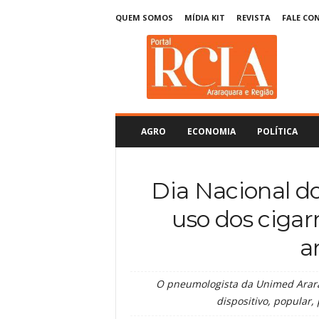
QUEM SOMOS
MÍDIA KIT
REVISTA
FALE CO
R
C
I
A
A
r
a
AGRO
ECONOMIA
POLÍTICA
r
a
q
Dia Nacional d
u
a
uso dos cigar
r
a
a
O pneumologista da Unimed Araraq
dispositivo, popular,