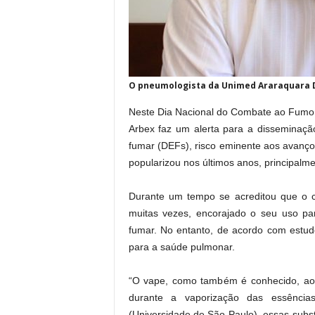
O pneumologista da Unimed Araraquara Dr.
Neste Dia Nacional do Combate ao Fumo 
Arbex faz um alerta para a disseminação 
fumar (DEFs), risco eminente aos avanços
popularizou nos últimos anos, principalme
Durante um tempo se acreditou que o ci
muitas vezes, encorajado o seu uso pa
fumar. No entanto, de acordo com estudo
para a saúde pulmonar.
“O vape, como também é conhecido, ao s
durante a vaporização das essênci
(Universidade de São Paulo), essas subst