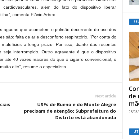
ardiovasculares, além do fato do dispositivo liberar
ilha”, comenta Flávio Arbex.
SE
as agudas que acometem o pulmão decorrente do uso dos
s são: falta de ar e desconforto respiratório. “Por conta do
malefícios a longo prazo. Por isso, diante das recentes
 seja interrompido. Outro agravante é que o dispositivo
r até 40 vezes maiores do que o cigarro convencional, o
muito alto”, resume o especialista.
Com
de 
Next article
mão
ciais
USFs de Bueno e do Monte Alegre
precisam de atenção; Subprefeitura do
05/08
Distrito está abandonada
UT