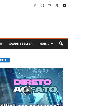
ER
SAÚDE E BELEZA
MAIS…
 RCIA