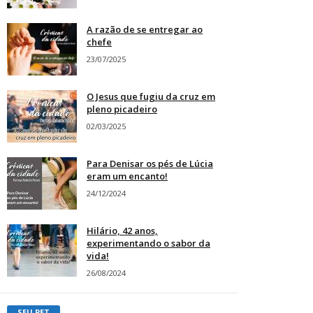
A razão de se entregar ao
chefe
23/07/2025
O Jesus que fugiu da cruz em
pleno picadeiro
02/03/2025
Para Denisar os pés de Lúcia
eram um encanto!
24/12/2024
Hilário, 42 anos,
experimentando o sabor da
vida!
26/08/2024
SEU PET