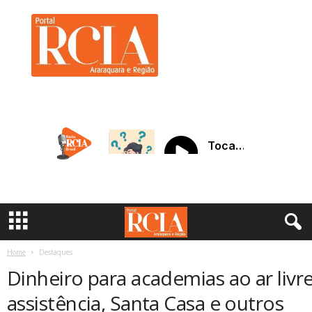
R
C
I
A
A
r
a
r
a
q
u
a
r
a
Home
Destaques
Dinheiro para academias ao ar livr
assistência, Santa Casa e outros