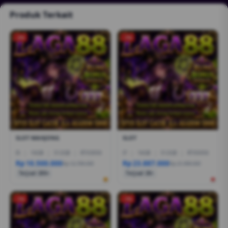
Produk Terkait
-2%
-1%
SLOT MAHJONG
SLOT
I5
|
16GB
|
512GB
|
RTX3050
I7
|
16GB
|
512GB
|
RTX5050
Rp 10.500.000
Rp 23.887.000
Rp 12.799.000
Rp 21.999.000
Terjual 200+
Terjual 20+
-1%
-1%