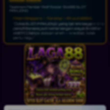
Testimoni Member Aktif Roster Slot88 SLOT
MAHJONG
Findri Anggoro – Tarakan · 18 Jun 2026
"Cuma SLOT MAHJONG yang berani bayar
penuh berapa pun kemenangan saya di roster
slot777, tanpa alasan aneh — kredibel, tidak
perlu ragu."