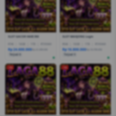
SLOT GACOR HARI INI
SLOT MAHJONG Login
R7AI
|
16GB
|
1TB
|
RTX5060
R5AI
|
16GB
|
1TB
|
RTX5060
Rp 24.600.000
Rp 16.800.000
Rp 21.399.000
Rp 19.799.000
Terjual 6
Terjual 5
-1%
-1%