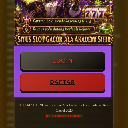
MAHJONG tampil sebagai portal slot777 dengan
roster game paling lengkap beserta Room Hoki
yang termasyhur cepat memberi kemenangan
tiap harinya. Berbekal rekam jejak sebagai situs
slot88 tepercaya, SLOT MAHJONG tetap menjadi
destinasi utama pemain yang memburu sensasi
kelas premium, tampilan modern, sekaligus
peluang Maxwin yang jauh lebih luas dibanding
LOGIN
tempat lain. SLOT MAHJONG pun berdiri sebagai
arena toto slot gacor untuk seluruh kalangan —
panggung bagi pemain serius yang mencari
DAFTAR
konsistensi slot777, ekosistem adil, dan Maxwin
yang bisa dibuktikan setiap sesi.
Dengan dedikasi kuat pada mutu layanan dan
SLOT MAHJONG âš¡ Bocoran Mix Parlay Slot777 Terdaftar Kelas
Global 2026
kepuasan member, SLOT MAHJONG layak
BY RANKORA GROUP
dinobatkan sebagai jagoan di kelasnya. SLOT
MAHJONG bukan sekadar tempat bermain,