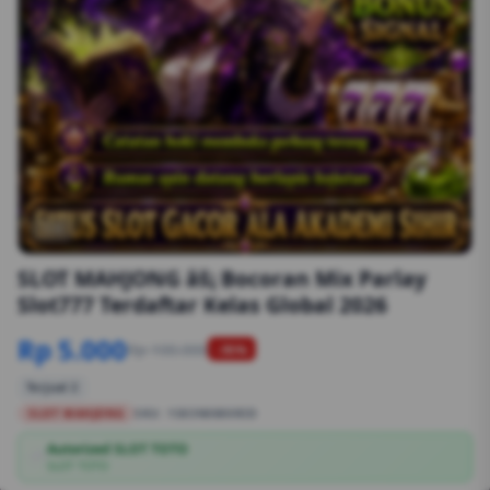
1/6
SLOT MAHJONG âš¡ Bocoran Mix Parlay
Slot777 Terdaftar Kelas Global 2026
Rp 5.000
Rp 100.000
-95%
Terjual 2
SLOT MAHJONG
SKU:
1S83N0880RID
Autorized SLOT TOTO
💳
SLOT TOTO