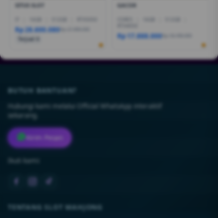
SITUS SLOT
GACOR
I7
|
16GB
|
512GB
|
RTX5050
CORE5
|
16GB
|
512GB
|
RTX4050
Rp 28.600.080
Rp 27.999.000
Rp 17.888.000
Rp 18.499.000
Terjual 6
BUTUH BANTUAN?
Hubungi kami melalui Official WhatsApp interaktif
sekarang.
Kirim Pesan
Ikuti kami:
TENTANG SLOT MAHJONG