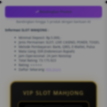
Bandingkan Produk
Bandingkan hingga 5 produk dengan bantuan AI
Informasi SLOT MAHJONG :
Minimal Deposit: Rp.5.000,-
Jenis Permainan: SLOT, LIVE CASINO, POKER, TOGEL
Metode Pembayaran: Bank, QRIS, E-Wallet, Pulsa
Mata Uang: IDR (Indonesian Rupiah)
Jam Operasional: 24 Jam Nonstop
Total Rating: 73.175.923
Rating: ⭐⭐⭐⭐⭐
Daftar Sekarang:
Klik Disini
VIP SLOT MAHJONG