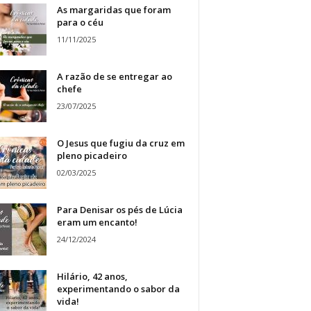
As margaridas que foram
para o céu
11/11/2025
A razão de se entregar ao
chefe
23/07/2025
O Jesus que fugiu da cruz em
pleno picadeiro
02/03/2025
Para Denisar os pés de Lúcia
eram um encanto!
24/12/2024
Hilário, 42 anos,
experimentando o sabor da
vida!