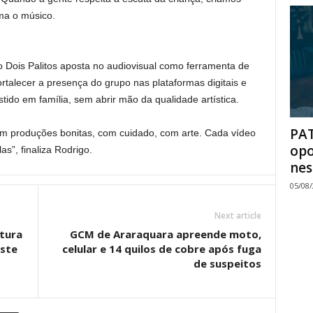
rma o músico.
o Dois Palitos aposta no audiovisual como ferramenta de
rtalecer a presença do grupo nas plataformas digitais e
ido em família, sem abrir mão da qualidade artística.
PAT
em produções bonitas, com cuidado, com arte. Cada vídeo
opo
s”, finaliza Rodrigo.
nes
05/08
Next article
tura
GCM de Araraquara apreende moto,
este
celular e 14 quilos de cobre após fuga
de suspeitos