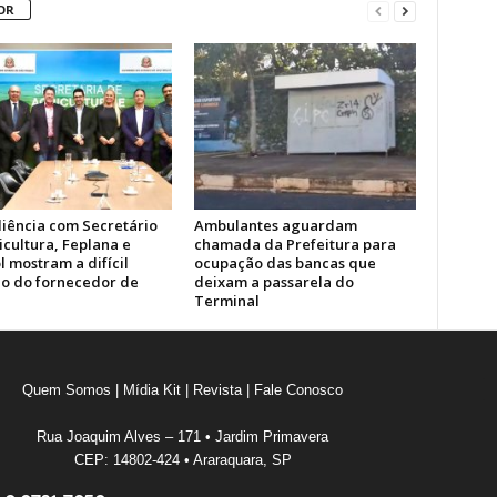
OR
iência com Secretário
Ambulantes aguardam
icultura, Feplana e
chamada da Prefeitura para
 mostram a difícil
ocupação das bancas que
ão do fornecedor de
deixam a passarela do
Terminal
Quem Somos
|
Mídia Kit
|
Revista
|
Fale Conosco
Rua Joaquim Alves – 171 • Jardim Primavera
CEP: 14802-424 • Araraquara, SP