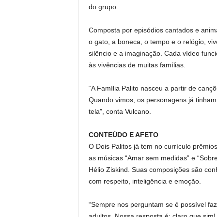
do grupo.
Composta por episódios cantados e animad
o gato, a boneca, o tempo e o relógio, vi
silêncio e a imaginação. Cada vídeo fun
às vivências de muitas famílias.
“A Família Palito nasceu a partir de canç
Quando vimos, os personagens já tinham v
tela”, conta Vulcano.
CONTEÚDO E AFETO
O Dois Palitos já tem no currículo prêm
as músicas “Amar sem medidas” e “Sobre
Hélio Ziskind. Suas composições são conhe
com respeito, inteligência e emoção.
“Sempre nos perguntam se é possível faze
adultos. Nossa resposta é: claro que sim