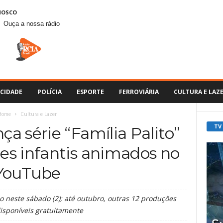
NOSCO
Ouça a nossa rádio
CIDADE
POLÍCIA
ESPORTE
FERROVIÁRIA
CULTURA E LAZ
Home
Cultura e Lazer
TV
nça série “Família Palito”
es infantis animados no
YouTube
o neste sábado (2); até outubro, outras 12 produções
disponíveis gratuitamente