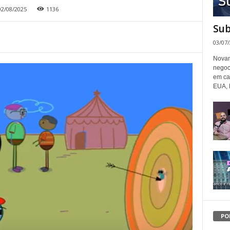
02/08/2025
1136
Sub
03/07
Novam
negoc
em ca
EUA, 
PO