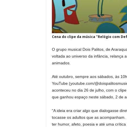
Cena do clipe da música "Relógio com Def
O grupo musical Dois Palitos, de Araraqu
voltada ao universo da infância, relança 
animados.
Até outubro, sempre aos sábados, às 10h, 
YouTube (youtube.com/@doispalitosmusica
aconteceu no dia 26 de julho, com o clip
que ganhou espaço neste sábado, 2 de a
“A ideia era criar algo que dialogasse d
tocasse os adultos que as acompanham. Mú
ter humor, afeto, poesia e até uma crítica