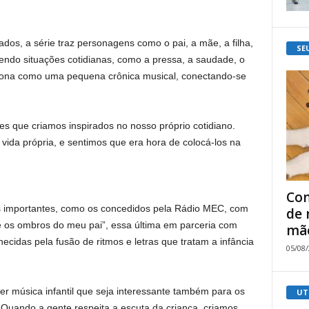
os, a série traz personagens como o pai, a mãe, a filha,
SE
vendo situações cotidianas, como a pressa, a saudade, o
ciona como uma pequena crônica musical, conectando-se
ões que criamos inspirados no nosso próprio cotidiano.
ida própria, e sentimos que era hora de colocá-los na
Com
ios importantes, como os concedidos pela Rádio MEC, com
de 
 os ombros do meu pai”, essa última em parceria com
mão
cidas pela fusão de ritmos e letras que tratam a infância
05/08
r música infantil que seja interessante também para os
UT
! Quando a gente respeita a escuta da criança, criamos