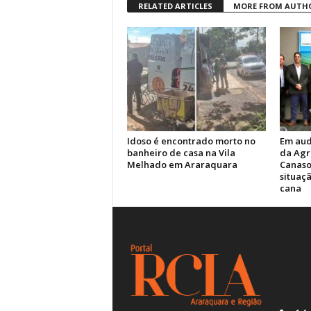
RELATED ARTICLES
MORE FROM AUTH
Idoso é encontrado morto no
Em aud
banheiro de casa na Vila
da Agr
Melhado em Araraquara
Canasol
situaç
cana