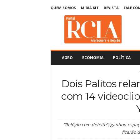
QUEM SOMOS
MÍDIA KIT
REVISTA
FALE CO
R
C
I
A
A
r
a
AGRO
ECONOMIA
POLÍTICA
r
a
q
Dois Palitos rela
u
a
com 14 videoclip
r
a
“Relógio com defeito”, ganhou espaç
ficarão 