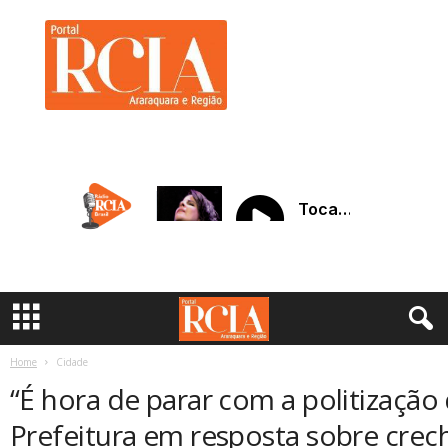
R
C
I
A
A
r
a
r
a
q
u
a
r
a
Home
Cidade
“É hora de parar com a politização
Prefeitura em resposta sobre crec