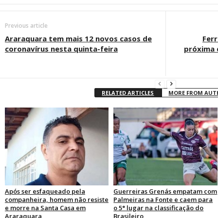
Previous article
Araraquara tem mais 12 novos casos de
Ferr
coronavírus nesta quinta-feira
próxima d
RELATED ARTICLES
MORE FROM AU
Após ser esfaqueado pela
Guerreiras Grenás empatam com
companheira, homem não resiste
Palmeiras na Fonte e caem para
e morre na Santa Casa em
o 5° lugar na classificação do
Araraquara
Brasileiro