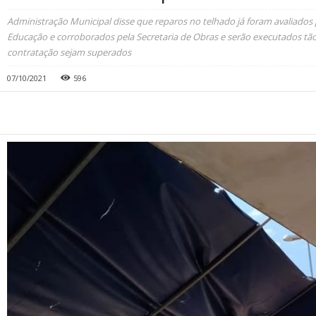
Administração Municipal disse que reparos no telhado já foram avaliados 
Educação e corroborados pela Secretaria de Obras e serão executados tão 
contratação sejam superados
07/10/2021
596