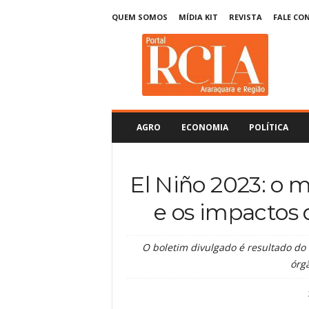
QUEM SOMOS
MÍDIA KIT
REVISTA
FALE CO
R
C
I
A
A
r
a
AGRO
ECONOMIA
POLÍTICA
r
a
q
El Niño 2023: o 
u
a
e os impactos 
r
a
O boletim divulgado é resultado do 
órgã