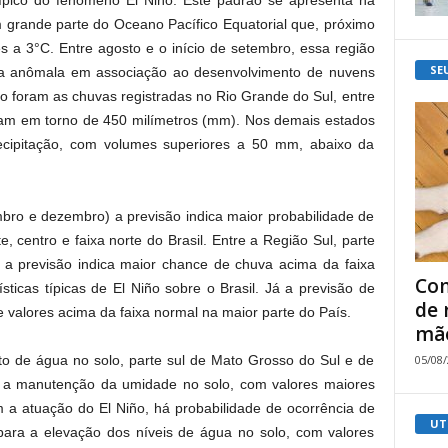
ípico do fenômeno El Niño. Este padrão se apresenta na
 grande parte do Oceano Pacífico Equatorial que, próximo
s a 3°C. Entre agosto e o início de setembro, essa região
SE
iva anômala em associação ao desenvolvimento de nuvens
ño foram as chuvas registradas no Rio Grande do Sul, entre
aram em torno de 450 milímetros (mm). Nos demais estados
precipitação, com volumes superiores a 50 mm, abaixo da
mbro e dezembro) a previsão indica maior probabilidade de
e, centro e faixa norte do Brasil. Entre a Região Sul, parte
a previsão indica maior chance de chuva acima da faixa
Com
ísticas típicas de El Niño sobre o Brasil. Já a previsão de
de 
e valores acima da faixa normal na maior parte do País.
mão
05/08
 de água no solo, parte sul de Mato Grosso do Sul e de
m a manutenção da umidade no solo, com valores maiores
 a atuação do El Niño, há probabilidade de ocorrência de
UT
ara a elevação dos níveis de água no solo, com valores