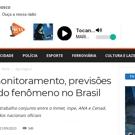
NOSCO
Ouça a nossa rádio
CIDADE
POLÍCIA
ESPORTE
FERROVIÁRIA
CULTURA E LAZ
Home
Agronegócio
TV
monitoramento, previsões
do fenômeno no Brasil
trabalho conjunto entre o Inmet, Inpe, ANA e Cenad,
os nacionais oficiais
21/09/2023
549