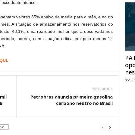
 excedente hídrico.
resentam valores 35% abaixo da média para o mês, e no rio
 mês. A situação de armazenamento nos reservatórios do
deste, 48,1%, uma realidade melhor que a observada nos
período, porém, com situação crítica em pelo menos 12
NA.
PAT
QUI
.
opo
nes
05/08
Next article
mil
Petrobras anuncia primeira gasolina
BB
carbono neutro no Brasil
OR