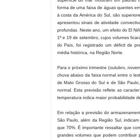
superfície do mar mostram um padrão t
forma de uma faixa de águas quentes em
à costa da América do Sul, são superiore
apresentou sinais de atividade convect
profundas. Neste ano, um efeito do El Ni
1º e 19 de setembro, cujos volumes fic
do País, foi registrado um déficit de 
média histórica, na Região Norte.
Para o próximo trimestre (outubro, nove
chuva abaixo da faixa normal entre o lest
de Mato Grosso do Sul e de São Paulo, 
normal. Esta previsão reflete as caracter
temperatura indica maior probabilidade d
Em relação a previsão do armazenamento
São Paulo, além da Região Sul, indica
que 70%. É importante ressaltar que com
grandes volumes que podem contribuir p