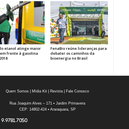
do etanol atinge maior
FenaBio reúne lideranças para
em frente à gasolina
debater os caminhos da
2018
bioenergia no Brasil
Quem Somos
|
Mídia Kit
|
Revista
|
Fale Conosco
Rua Joaquim Alves – 171 • Jardim Primavera
CEP: 14802-424 • Araraquara, SP
 9.9781.7050