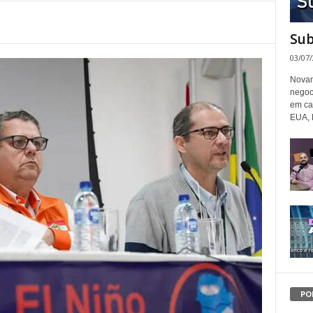
Sub
03/07
Novam
negoc
em ca
EUA, 
PO