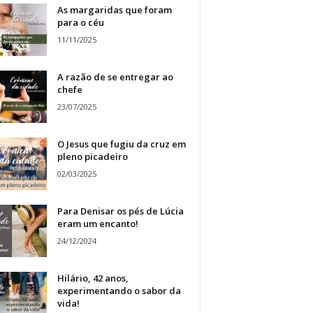
As margaridas que foram
para o céu
11/11/2025
A razão de se entregar ao
chefe
23/07/2025
O Jesus que fugiu da cruz em
pleno picadeiro
02/03/2025
Para Denisar os pés de Lúcia
eram um encanto!
24/12/2024
Hilário, 42 anos,
experimentando o sabor da
vida!