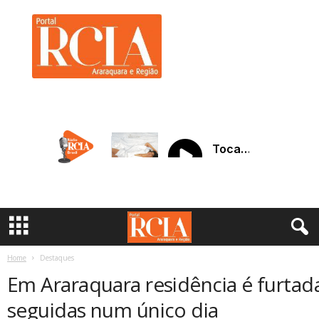
R
C
I
A
A
r
a
r
a
q
u
a
r
a
Home
Destaques
Em Araraquara residência é furtad
seguidas num único dia