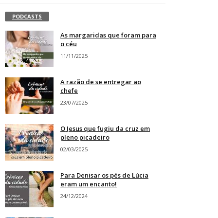
PODCASTS
As margaridas que foram para
o céu
11/11/2025
A razão de se entregar ao
chefe
23/07/2025
O Jesus que fugiu da cruz em
pleno picadeiro
02/03/2025
Para Denisar os pés de Lúcia
eram um encanto!
24/12/2024