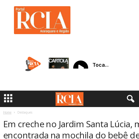
R
C
I
A
A
r
a
r
a
q
u
a
r
a
Home
Destaques
Em creche no Jardim Santa Lúcia, 
encontrada na mochila do bebê de