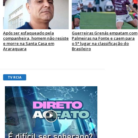
Após ser esfaqueado pela
Guerreiras Grenás empatam com
companheira, homem não resiste
Palmeiras na Fonte e caem para
e morre na Santa Casa em
o 5° lugar na classificação do
Araraquara
Brasileiro
TV RCIA