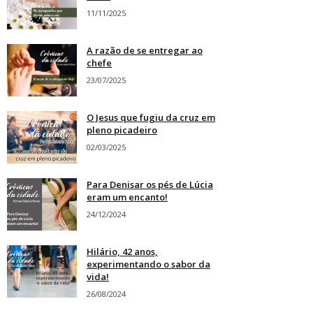
11/11/2025
A razão de se entregar ao
chefe
23/07/2025
O Jesus que fugiu da cruz em
pleno picadeiro
02/03/2025
Para Denisar os pés de Lúcia
eram um encanto!
24/12/2024
Hilário, 42 anos,
experimentando o sabor da
vida!
26/08/2024