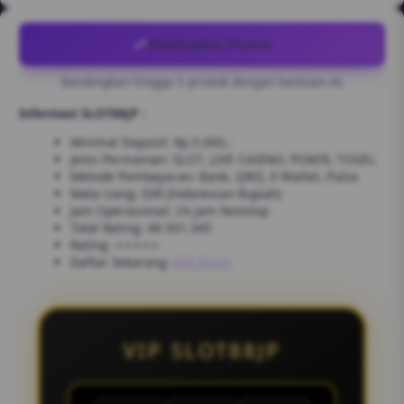
Bandingkan Produk
Bandingkan hingga 5 produk dengan bantuan AI
Informasi SLOT88JP :
Minimal Deposit: Rp.5.000,-
Jenis Permainan: SLOT, LIVE CASINO, POKER, TOGEL
Metode Pembayaran: Bank, QRIS, E-Wallet, Pulsa
Mata Uang: IDR (Indonesian Rupiah)
Jam Operasional: 24 Jam Nonstop
Total Rating: 48.501.345
Rating: ⭐⭐⭐⭐⭐
Daftar Sekarang:
Klik Disini
VIP SLOT88JP