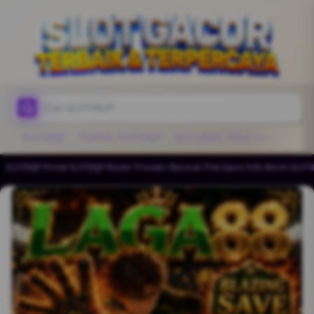
SLOT88JP
PORTAL SLOT88JP
BOCORAN POLA GACOR
LI
SLOT88JP
/
Portal SLOT88JP
/
Roster Provider
/
Bocoran Pola Gacor
/
Info Resmi SLOT