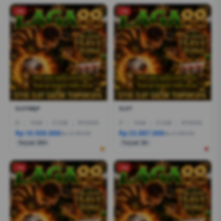
-2%
-1%
SLOT88JP
SLOT
I5
|
16GB
|
512GB
|
RTX3050
I7
|
16GB
|
512GB
|
RTX5050
Rp 10.500.000
Rp 23.887.000
Rp 12.799.000
Rp 21.999.000
Terjual 200+
Terjual 20+
-1%
-1%