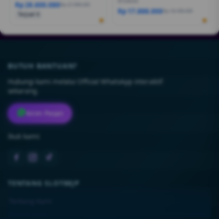
RTX4050
Rp 28.600.080
Rp 27.999.000
Rp 17.888.000
Rp 18.499.000
Terjual 6
BUTUH BANTUAN?
Hubungi kami melalui Official WhatsApp interaktif
sekarang.
Kirim Pesan
Ikuti kami:
TENTANG SLOT88JP
Tentang Kami
Kontak Kami