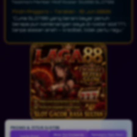
Testimoni Member Aktif Roster Slot88 SLOT88
Findri Anggoro – Tarakan · 18 Jun 2026
"Cuma SLOT88 yang berani bayar penuh
berapa pun kemenangan saya di roster slot777,
tanpa alasan aneh — kredibel, tidak perlu ragu."
PROMO & FITUR SLOT88
Akun Vip Gampang
Turnamen Turn Over
Lucky Draw