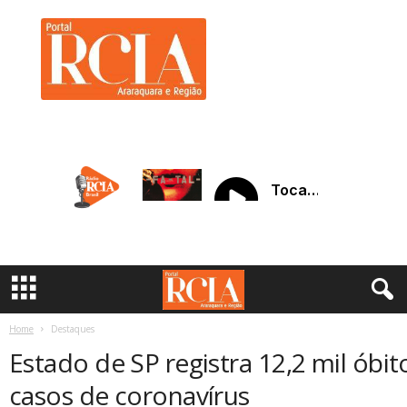
R
C
I
A
A
r
a
r
a
q
u
a
r
a
Home
Destaques
Estado de SP registra 12,2 mil óbit
casos de coronavírus