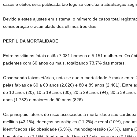
casos e óbitos será publicada tão logo se conclua a atualização seg
Devido a estes ajustes em sistema, o número de casos total registra
consideração o acumulado dos últimos três dias.
PERFIL DA MORTALIDADE
Entre as vítimas fatais estão 7.081 homens e 5.151 mulheres. Os ó
pacientes com 60 anos ou mais, totalizando 73,7% das mortes.
Observando faixas etárias, nota-se que a mortalidade é maior entre 
pelas faixas de 60 a 69 anos (2.826) e 80 e 89 anos (2.461). Entre 
de 10 anos (20), 10 a 19 anos (30), 20 a 29 anos (94), 30 a 39 anos 
anos (1.752) e maiores de 90 anos (826).
Os principais fatores de risco associados à mortalidade são cardiopa
mellitus (43,1%), doenças neurológica (11,2%) e renal (10%), pneumo
identificados são obesidade (6,9%), imunodepressão (6,4%), asma (
hematológica (2,1%), Síndrome de Down (0,4%), puerpério (0,1%) e 