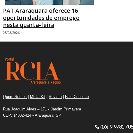
PAT Araraquara oferece 16
oportunidades de emprego
nesta quarta-feira
05/08/2026
Quem Somos
|
Mídia Kit
|
Revista
|
Fale Conosco
Rua Joaquim Alves – 171 • Jardim Primavera
CEP: 14802-424 • Araraquara, SP
(16) 9.9781.70