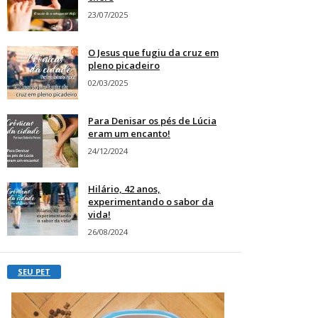
23/07/2025
O Jesus que fugiu da cruz em
pleno picadeiro
02/03/2025
Para Denisar os pés de Lúcia
eram um encanto!
24/12/2024
Hilário, 42 anos,
experimentando o sabor da
vida!
26/08/2024
SEU PET