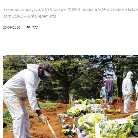
Taxas de ocupação de UTIs são de 70,5%% na Grande SP e 66,5% no Estado
com COVID-19 já tiveram alta
20/06/2020
777