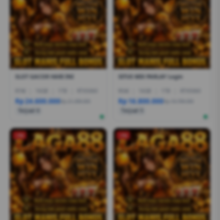
SLOT GACOR HARI INI
SITUS MIX PARLAY Login
R7AI
|
16GB
|
1TB
|
RTX5060
R5AI
|
16GB
|
1TB
|
RTX5060
Rp 24.600.000
Rp 16.800.000
Rp 21.399.000
Rp 19.799.000
Terjual 6
Terjual 5
-1%
-1%