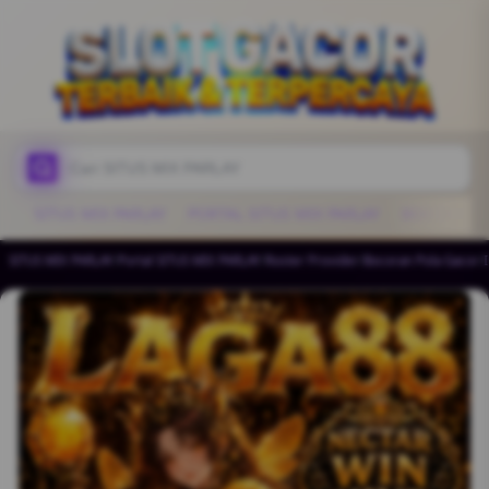
SITUS MIX PARLAY
PORTAL SITUS MIX PARLAY
BOCORAN P
SITUS MIX PARLAY
/
Portal SITUS MIX PARLAY
/
Roster Provider
/
Bocoran Pola Gacor
/