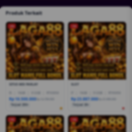
Anda tanpa potongan aneh.
Produk Terkait
-2%
-1%
SITUS MIX PARLAY
SLOT
I5
|
16GB
|
512GB
|
RTX3050
I7
|
16GB
|
512GB
|
RTX5050
Rp 10.500.000
Rp 23.887.000
Rp 12.799.000
Rp 21.999.000
Terjual 200+
Terjual 20+
-1%
-1%