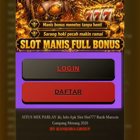
slot777 dengan roster game paling lengkap
beserta Room Hoki yang termasyhur cepat
memberi kemenangan tiap harinya. Berbekal
rekam jejak sebagai situs slot88 tepercaya,
SITUS MIX PARLAY tetap menjadi destinasi utama
pemain yang memburu sensasi kelas premium,
tampilan modern, sekaligus peluang Maxwin yang
jauh lebih luas dibanding tempat lain. SITUS MIX
PARLAY pun berdiri sebagai arena toto slot
LOGIN
gacor untuk seluruh kalangan — panggung bagi
pemain serius yang mencari konsistensi slot777,
ekosistem adil, dan Maxwin yang bisa dibuktikan
DAFTAR
setiap sesi.
Dengan dedikasi kuat pada mutu layanan dan
SITUS MIX PARLAY âš¡ Info Apk Slot Slot777 Racik Maxwin
kepuasan member, SITUS MIX PARLAY layak
Gampang Menang 2026
dinobatkan sebagai jagoan di kelasnya. SITUS MIX
BY RANKORA GROUP
PARLAY bukan sekadar tempat bermain,