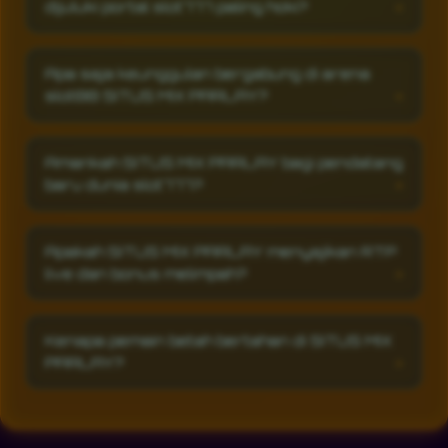
dijuluki portal slot777 paling hoki?
SITUS MIX PARLAY disebut portal slot777
paling hoki karena ekosistemnya memakai
Apa saja keunggulan bergabung di arena
enkripsi SSL/TLS berlapis dan server global
slot88 SITUS MIX PARLAY?
yang menjaga setiap putaran berjalan adil
tanpa rekayasa. Perpaduan akses ringan,
Sebagai arena slot88 tepercaya, SITUS MIX
antarmuka elegan, serta gameplay realistis
PARLAY menghadirkan auto-spin gesit, bonus
menjadikan SITUS MIX PARLAY pilihan utama
Amankah SITUS MIX PARLAY bagi pendatang
harian tanpa syarat berbelit, plus dukungan
pemain yang mengejar hasil nyata dan
baru dunia slot777?
live chat siaga 24 jam. Proses depo &
pengalaman spin kelas profesional.
withdraw berlangsung dalam hitungan menit,
Sangat aman. SITUS MIX PARLAY membuka
membuat SITUS MIX PARLAY bukan sekadar
pintu bagi semua kalangan, dan tampilan yang
tempat spin — melainkan platform hiburan
Apakah SITUS MIX PARLAY menyajikan RTP
lebih elegan sekaligus dinamis menambah
digital dengan rekam jejak teruji serta
live dan bonus melimpah?
kenyamanan serta rasa adil selama bermain
perlindungan berlapis kelas atas.
di roster slot777 pilihan.
SITUS MIX PARLAY menyajikan RTP live yang
akurat dan bonus melimpah — mulai dari bonus
Kenapa pemain betah bertahan di SITUS MIX
new member, bonus harian, mingguan, hingga
PARLAY?
cashback kekalahan buat member slot88
setia.
Sebab SITUS MIX PARLAY sudah terbukti
sebagai portal toto & slot777 resmi yang
berani membayar berapa pun kemenangan