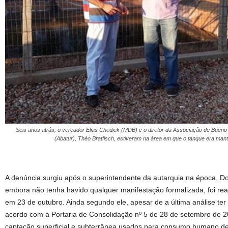
Seis anos atrás, o vereador Elias Chediek (MDB) e o diretor da Associação de Bueno
(Abatur), Théo Bratfisch, estiveram na área em que o tanque era mant
A denúncia surgiu após o superintendente da autarquia na época, Don
embora não tenha havido qualquer manifestação formalizada, foi rea
em 23 de outubro. Ainda segundo ele, apesar de a última análise ter
acordo com a Portaria de Consolidação nº 5 de 28 de setembro de 
captação superficial e subterrânea usados para consumo humano d