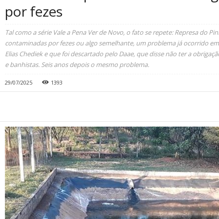
por fezes
Tal como a série Vale a Pena Ver de Novo, o fato se repete: Represa do Pi
contaminadas por fezes ou algo semelhante, um problema já ocorrido em 
Elias Chediek e que foi descartado pelo Daae, que disse não ter a obrigaçã
e banhistas. Seis anos depois o mesmo problema.
29/07/2025
1393