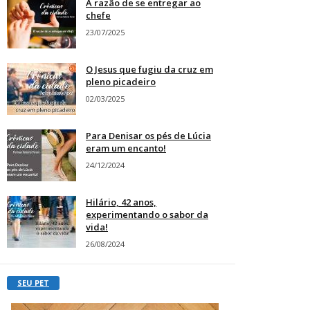
A razão de se entregar ao
chefe
23/07/2025
O Jesus que fugiu da cruz em
pleno picadeiro
02/03/2025
Para Denisar os pés de Lúcia
eram um encanto!
24/12/2024
Hilário, 42 anos,
experimentando o sabor da
vida!
26/08/2024
SEU PET