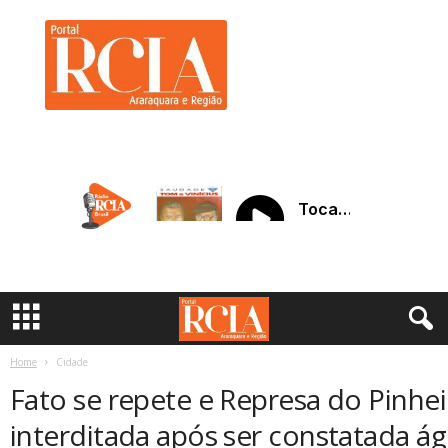
R
C
I
A
A
r
a
r
a
q
u
a
r
a
Home
Cidade
Fato se repete e Represa do Pinhei
interditada após ser constatada 