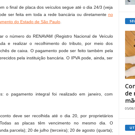
 o final de placa dos veículos segue até o dia 24/3 (veja
pode ser feita em toda a rede bancária ou diretamente
no
SE
jamento do Estado de São Paulo
.
mar o número do RENAVAM (Registro Nacional de Veículo
da e realizar o recolhimento do tributo, por meio dos
ichês de caixa. O pagamento pode ser feito também pela
erecidos pela instituição bancária. O IPVA pode, ainda, ser
Com
de 
s: o pagamento integral foi realizado em janeiro, com
mão
05/08
onto deve ser recolhida até o dia 20, por proprietários
. Todas as placas têm vencimento no mesmo dia. O
UT
a parcela); 20 de julho (terceira); 20 de agosto (quarta);