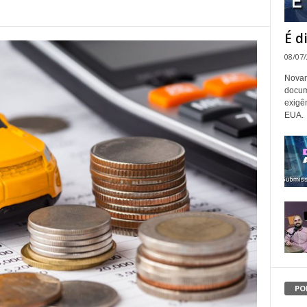
É d
08/07
Novam
docum
exigê
EUA.
PO