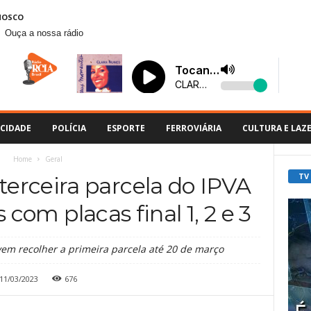
NOSCO
Ouça a nossa rádio
CIDADE
POLÍCIA
ESPORTE
FERROVIÁRIA
CULTURA E LAZ
Home
Geral
TV
erceira parcela do IPVA
 com placas final 1, 2 e 3
em recolher a primeira parcela até 20 de março
11/03/2023
676