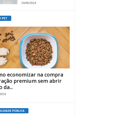
26/08/2024
U PET
o economizar na compra
ração premium sem abrir
 da...
/2026
ILIDADE PÚBLICA