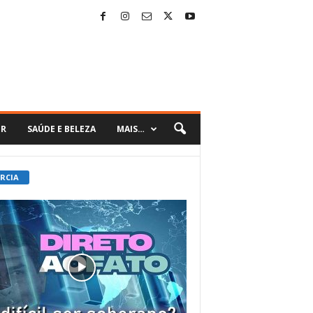
ER
SAÚDE E BELEZA
MAIS…
 RCIA