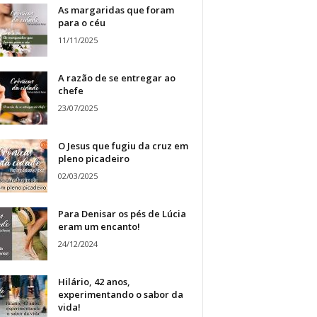
As margaridas que foram
para o céu
11/11/2025
A razão de se entregar ao
chefe
23/07/2025
O Jesus que fugiu da cruz em
pleno picadeiro
02/03/2025
Para Denisar os pés de Lúcia
eram um encanto!
24/12/2024
Hilário, 42 anos,
experimentando o sabor da
vida!