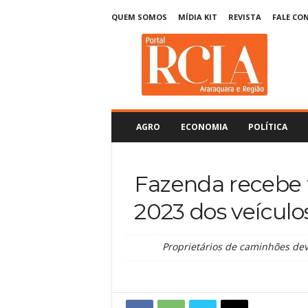
QUEM SOMOS
MÍDIA KIT
REVISTA
FALE CO
R
C
I
A
A
r
a
AGRO
ECONOMIA
POLÍTICA
r
a
q
Fazenda recebe t
u
a
2023 dos veículos
r
a
Proprietários de caminhões dev