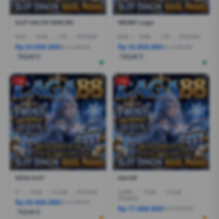
SLOT GACOR HARI INI
SBOBET Login
R7AI
|
16GB
|
1TB
|
RTX5060
R5AI
|
16GB
|
1TB
|
RTX5060
Rp 24.600.000
Rp 16.800.000
Rp 21.399.000
Rp 19.799.000
Terjual 6
Terjual 5
-1%
-1%
SITUS SLOT
GACOR
I7
|
16GB
|
512GB
|
RTX5050
CORE5
|
16GB
|
512GB
|
RTX4050
Rp 28.600.080
Rp 27.999.000
Rp 17.888.000
Rp 18.499.000
Terjual 6