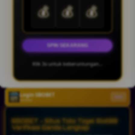
💰
💰
💰
SPIN SEKARANG
Klik 3x untuk keberuntungan...
Login SBOBET
Info
Verified
SBOBET - Situs Toto Togel Slot88
Verifikasi Ganda Lengkap