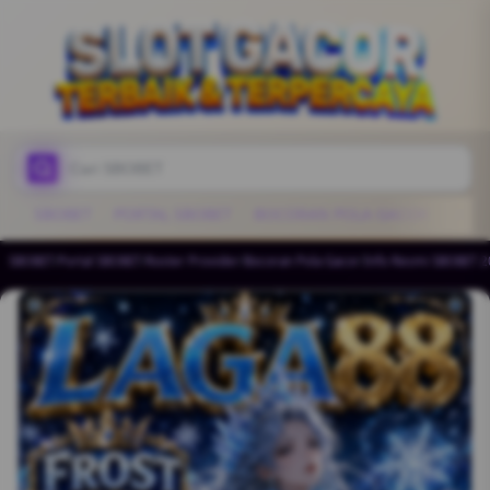
SBOBET
PORTAL SBOBET
BOCORAN POLA GACOR
LINK
SBOBET
/
Portal SBOBET
/
Roster Provider
/
Bocoran Pola Gacor
/
Info Resmi SBOBET 