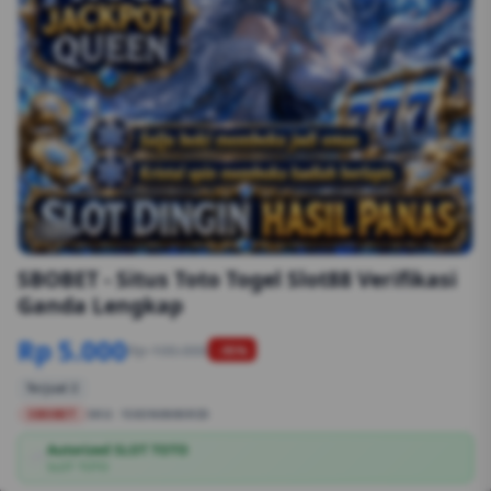
1/6
SBOBET - Situs Toto Togel Slot88 Verifikasi
Ganda Lengkap
Rp 5.000
Rp 100.000
-95%
Terjual 2
SBOBET
SKU:
1S83N0880RID
Autorized SLOT TOTO
💳
SLOT TOTO