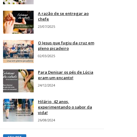
A razão de se entregar ao
chefe
23/07/2025
O Jesus que fugiu da cruz em
pleno picadeiro
02/03/2025
Para Denisar os pés de Lúcia
eram um encanto!
24/12/2024
Hilário, 42 anos,
experimentando o sabor da
vida!
26/08/2024