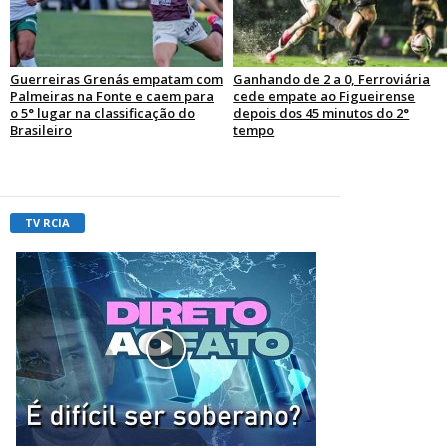
Guerreiras Grenás empatam com
Ganhando de 2 a 0, Ferroviária
Palmeiras na Fonte e caem para
cede empate ao Figueirense
o 5° lugar na classificação do
depois dos 45 minutos do 2°
Brasileiro
tempo
TV RCIA