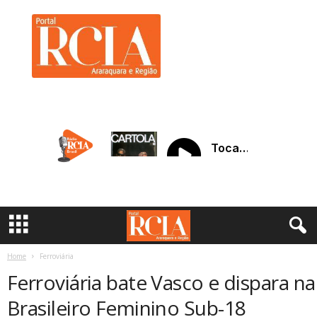
R
C
I
A
A
r
a
r
a
q
u
a
r
a
Home
Ferroviária
Ferroviária bate Vasco e dispara na
Brasileiro Feminino Sub-18