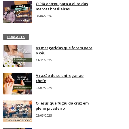
O PIX entrou para a elite das
marcas brasileiras
30/06/2026
PODCASTS
As margaridas que foram para
o céu
11/11/2025
A razão de se entregar ao
chefe
23/07/2025
O Jesus que fugiu da cruz em
pleno picadeiro
02/03/2025