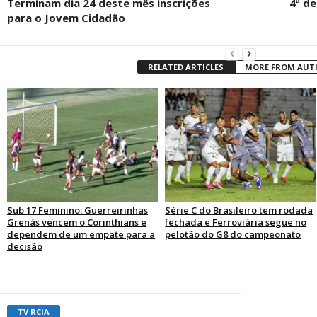
Terminam dia 24 deste mês inscrições
4ª de
para o Jovem Cidadão
RELATED ARTICLES
MORE FROM AU
Sub 17 Feminino: Guerreirinhas
Série C do Brasileiro tem rodada
Grenás vencem o Corinthians e
fechada e Ferroviária segue no
dependem de um empate para a
pelotão do G8 do campeonato
decisão
TV RCIA