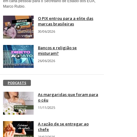
em carta pessoal para o Secretário de Estado dos EUA,
Marco Rubio.
O PIX entrou para a elite das
marcas brasileiras
30/06/2026
Bancos e religião se
misturam?
26/06/2026
PODCASTS
As margaridas que foram para
o céu
11/11/2025
A razão de se entregar ao
chefe
23/07/2025