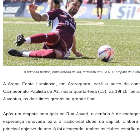
A primeira partida, considerada da ida, terminou em 0 a 0. O empate dá o títu
A Arena Fonte Luminosa, em Araraquara, será o palco da co
Campeonato Paulista da A2, nesta quarta-feira (13), às 19h15. Será 
Juventus, os dois times grenás na grande final.
Após um empate sem gols na Rua Javari, o cenário é de vantage
esperança renovada para o tradicional clube da capital. Embora 
principal objetivo do ano já foi alcançado: ambos os clubes estarão 