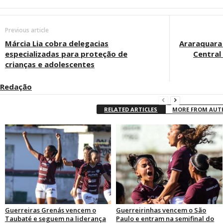
Previous article
Márcia Lia cobra delegacias
Araraquara
especializadas para proteção de
Central
crianças e adolescentes
Redação
RELATED ARTICLES
MORE FROM AU
Guerreiras Grenás vencem o
Guerreirinhas vencem o São
Taubaté e seguem na liderança
Paulo e entram na semifinal do