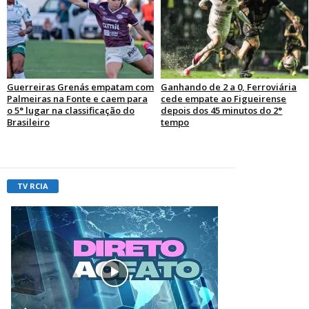
Guerreiras Grenás empatam com
Ganhando de 2 a 0, Ferroviária
Palmeiras na Fonte e caem para
cede empate ao Figueirense
o 5° lugar na classificação do
depois dos 45 minutos do 2°
Brasileiro
tempo
TV RCIA