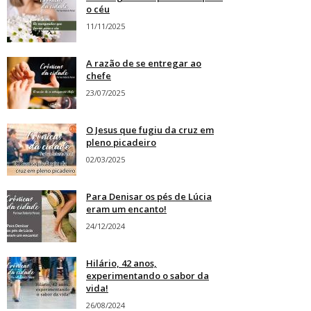
o céu
11/11/2025
A razão de se entregar ao
chefe
23/07/2025
O Jesus que fugiu da cruz em
pleno picadeiro
02/03/2025
Para Denisar os pés de Lúcia
eram um encanto!
24/12/2024
Hilário, 42 anos,
experimentando o sabor da
vida!
26/08/2024