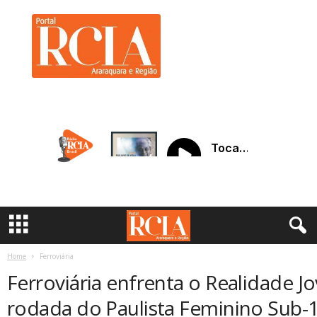
R
C
I
A
A
r
a
r
a
q
u
a
r
a
Home
Ferroviária
Ferroviária enfrenta o Realidade J
rodada do Paulista Feminino Sub-