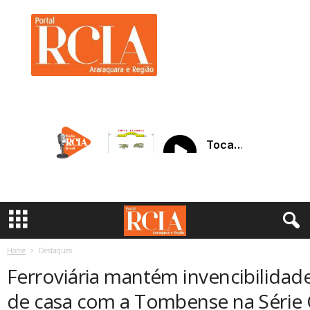
R
C
I
A
A
r
a
r
a
q
u
a
r
a
Home
Destaques
Ferroviária mantém invencibilidad
de casa com a Tombense na Série C