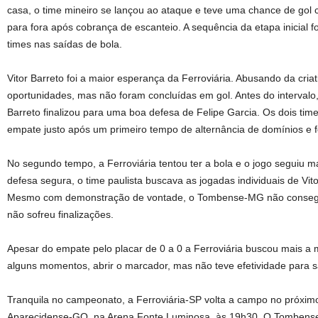
casa, o time mineiro se lançou ao ataque e teve uma chance de gol
para fora após cobrança de escanteio. A sequência da etapa inicial 
times nas saídas de bola.
Vitor Barreto foi a maior esperança da Ferroviária. Abusando da criati
oportunidades, mas não foram concluídas em gol. Antes do intervalo
Barreto finalizou para uma boa defesa de Felipe Garcia. Os dois tim
empate justo após um primeiro tempo de alternância de domínios e 
No segundo tempo, a Ferroviária tentou ter a bola e o jogo seguiu m
defesa segura, o time paulista buscava as jogadas individuais de Vit
Mesmo com demonstração de vontade, o Tombense-MG não consegui
não sofreu finalizações.
Apesar do empate pelo placar de 0 a 0 a Ferroviária buscou mais a
alguns momentos, abrir o marcador, mas não teve efetividade para s
Tranquila no campeonato, a Ferroviária-SP volta a campo no próximo
Aparecidense-GO, na Arena Fonte Luminosa, às 19h30. O Tombens