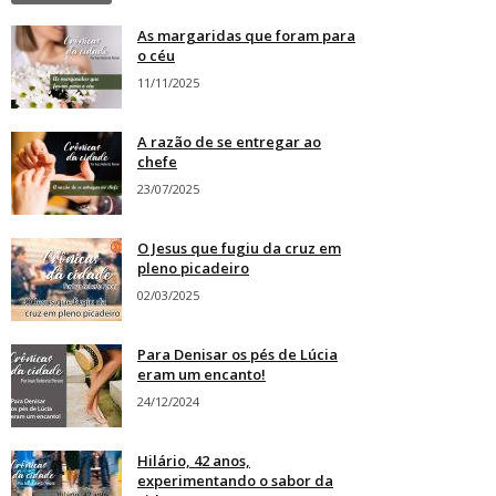
As margaridas que foram para
o céu
11/11/2025
A razão de se entregar ao
chefe
23/07/2025
O Jesus que fugiu da cruz em
pleno picadeiro
02/03/2025
Para Denisar os pés de Lúcia
eram um encanto!
24/12/2024
Hilário, 42 anos,
experimentando o sabor da