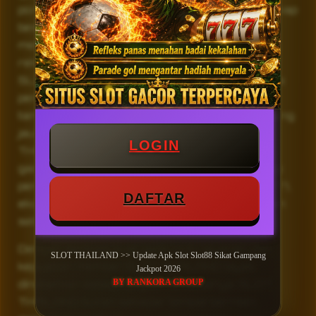
portal slot777 dengan roster game paling lengkap
beserta Room Hoki yang termasyhur cepat
memberi kemenangan tiap harinya. Berbekal
rekam jejak sebagai situs slot88 tepercaya,
SLOT THAILAND tetap menjadi destinasi utama
pemain yang memburu sensasi kelas premium,
tampilan modern, sekaligus peluang Maxwin yang
jauh lebih luas dibanding tempat lain. SLOT
LOGIN
THAILAND pun berdiri sebagai arena toto slot
gacor untuk seluruh kalangan — panggung bagi
pemain serius yang mencari konsistensi slot777,
DAFTAR
ekosistem adil, dan Maxwin yang bisa dibuktikan
setiap sesi.
Dengan dedikasi kuat pada mutu layanan dan
SLOT THAILAND >> Update Apk Slot Slot88 Sikat Gampang
kepuasan member, SLOT THAILAND layak
Jackpot 2026
BY RANKORA GROUP
dinobatkan sebagai jagoan di kelasnya. SLOT
THAILAND bukan sekadar tempat bermain,