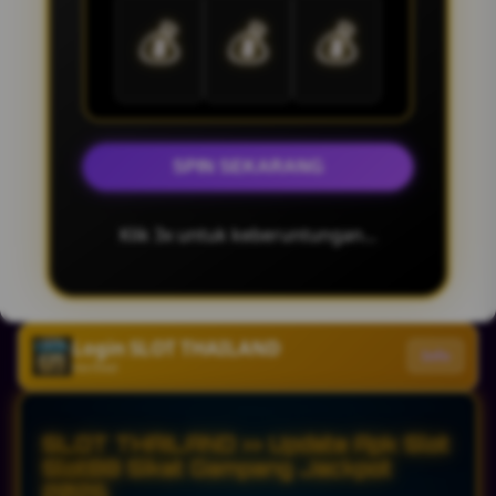
💰
💰
💰
SPIN SEKARANG
Klik 3x untuk keberuntungan...
Login SLOT THAILAND
Info
Verified
SLOT THAILAND >> Update Apk Slot
Slot88 Sikat Gampang Jackpot
2026