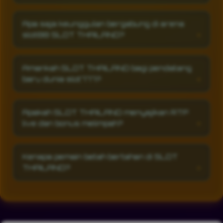
SLOT THAILAND disebut portal slot777 paling
hoki karena ekosistemnya memakai enkripsi
Apa saja keunggulan bergabung di arena
SSL/TLS berlapis dan server global yang
slot88 SLOT THAILAND?
menjaga setiap putaran berjalan adil tanpa
rekayasa. Perpaduan akses ringan,
Sebagai arena slot88 tepercaya, SLOT
antarmuka elegan, serta gameplay realistis
THAILAND menghadirkan auto-spin gesit,
menjadikan SLOT THAILAND pilihan utama
Amankah SLOT THAILAND bagi pendatang
bonus harian tanpa syarat berbelit, plus
pemain yang mengejar hasil nyata dan
baru dunia slot777?
dukungan live chat siaga 24 jam. Proses depo
pengalaman spin kelas profesional.
& withdraw berlangsung dalam hitungan
Sangat aman. SLOT THAILAND membuka pintu
menit, membuat SLOT THAILAND bukan
bagi semua kalangan, dan tampilan yang lebih
sekadar tempat spin — melainkan platform
Apakah SLOT THAILAND menyajikan RTP
elegan sekaligus dinamis menambah
hiburan digital dengan rekam jejak teruji serta
live dan bonus melimpah?
kenyamanan serta rasa adil selama bermain
perlindungan berlapis kelas atas.
di roster slot777 pilihan.
SLOT THAILAND menyajikan RTP live yang
akurat dan bonus melimpah — mulai dari bonus
Kenapa pemain betah bertahan di SLOT
new member, bonus harian, mingguan, hingga
THAILAND?
cashback kekalahan buat member slot88
setia.
Sebab SLOT THAILAND sudah terbukti
sebagai portal toto & slot777 resmi yang
berani membayar berapa pun kemenangan
Anda tanpa potongan aneh.