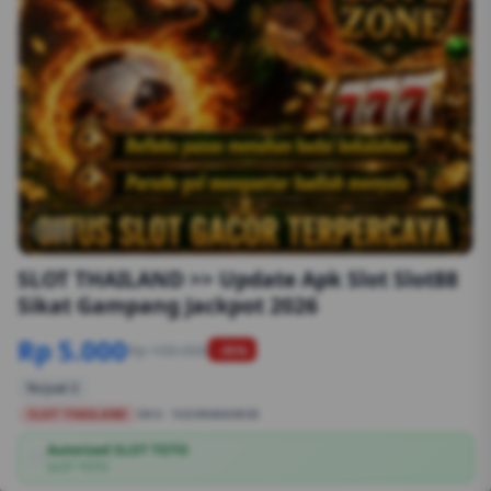
1/6
SLOT THAILAND >> Update Apk Slot Slot88
Sikat Gampang Jackpot 2026
Rp 5.000
Rp 100.000
-95%
Terjual 2
SLOT THAILAND
SKU:
1S83N0880RID
Autorized SLOT TOTO
💳
SLOT TOTO