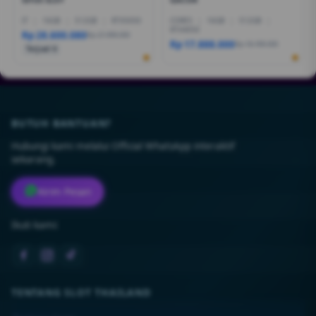
I7
|
16GB
|
512GB
|
RTX5050
CORE5
|
16GB
|
512GB
|
RTX4050
Rp 28.600.080
Rp 27.999.000
Rp 17.888.000
Rp 18.499.000
Terjual 6
BUTUH BANTUAN?
Hubungi kami melalui Official WhatsApp interaktif
sekarang.
Kirim Pesan
Ikuti kami:
TENTANG SLOT THAILAND