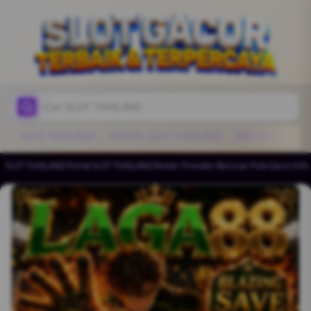
SLOT THAILAND
PORTAL SLOT THAILAND
BOCORAN POLA
SLOT THAILAND
/
Portal SLOT THAILAND
/
Roster Provider
/
Bocoran Pola Gacor
/
Info