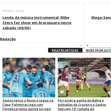
Previous article
Lenda da música instrumental, Mike
Mega-Sena
Stern faz show em Araraquara neste
sábado (09/06)
Redação
RELATED ARTICLES
MORE FROM AU
Santos vence o Remo e segue na
Ferroviária ganha do Bahia e
Copa; Palmeiras joga com
goleadas de Cruzeiro e Santos
Fortaleza nesta quinta no jogo
marcam 14ª rodada do