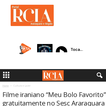
R
C
I
A
A
r
a
r
a
q
u
a
r
a
Home
Cultura e Lazer
Filme iraniano “Meu Bolo Favorito”
gratuitamente no Sesc Araraquara n