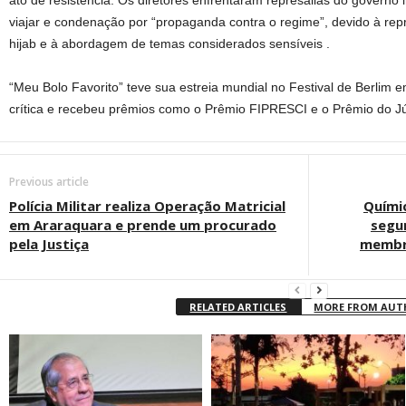
ato de resistência. Os diretores enfrentaram represálias do governo i
viajar e condenação por “propaganda contra o regime”, devido à r
hijab e à abordagem de temas considerados sensíveis .
“Meu Bolo Favorito” teve sua estreia mundial no Festival de Berlim 
crítica e recebeu prêmios como o Prêmio FIPRESCI e o Prêmio do Jú
Previous article
Polícia Militar realiza Operação Matricial
Quími
em Araraquara e prende um procurado
segu
pela Justiça
membra
RELATED ARTICLES
MORE FROM AU