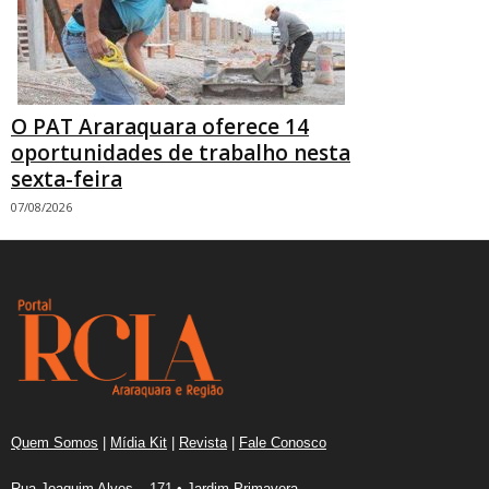
O PAT Araraquara oferece 14
oportunidades de trabalho nesta
sexta-feira
07/08/2026
Quem Somos
|
Mídia Kit
|
Revista
|
Fale Conosco
Rua Joaquim Alves – 171 • Jardim Primavera