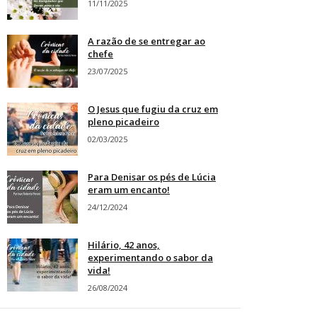
11/11/2025
A razão de se entregar ao
chefe
23/07/2025
O Jesus que fugiu da cruz em
pleno picadeiro
02/03/2025
Para Denisar os pés de Lúcia
eram um encanto!
24/12/2024
Hilário, 42 anos,
experimentando o sabor da
vida!
26/08/2024