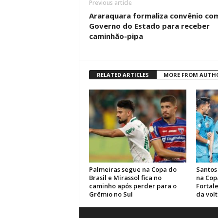
Previous article
Araraquara formaliza convênio co
Governo do Estado para receber
caminhão-pipa
RELATED ARTICLES
MORE FROM AUTH
Palmeiras segue na Copa do
Santos
Brasil e Mirassol fica no
na Cop
caminho após perder para o
Fortale
Grêmio no Sul
da volt