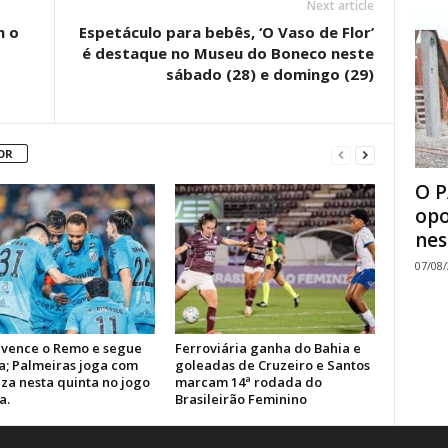
Next article
m o
Espetáculo para bebês, ‘O Vaso de Flor’
é destaque no Museu do Boneco neste
sábado (28) e domingo (29)
OR
O P
opo
nes
07/08
 vence o Remo e segue
Ferroviária ganha do Bahia e
a; Palmeiras joga com
goleadas de Cruzeiro e Santos
za nesta quinta no jogo
marcam 14ª rodada do
a.
Brasileirão Feminino