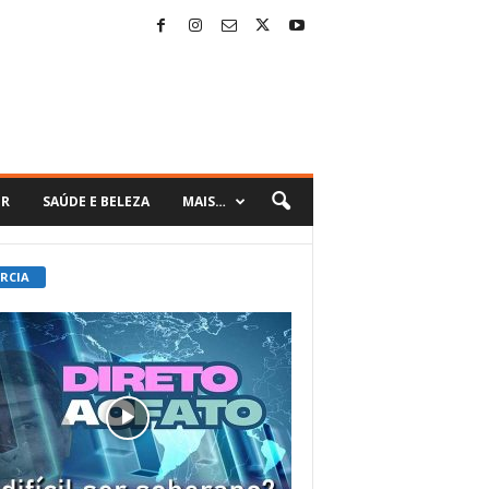
ER
SAÚDE E BELEZA
MAIS…
 RCIA