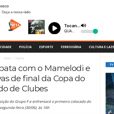
NOSCO
Ouça a nossa rádio
CIDADE
POLÍCIA
ESPORTE
FERROVIÁRIA
CULTURA E LAZ
Home
Esporte
TV
pata com o Mamelodi e
vas de final da Copa do
o de Clubes
osição do Grupo F e enfrentará o primeiro colocado do
segunda-feira (30/06), às 16h