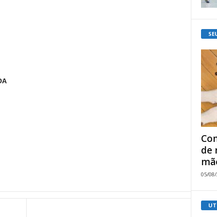
SE
DA
Com
de 
mão
05/08
UT