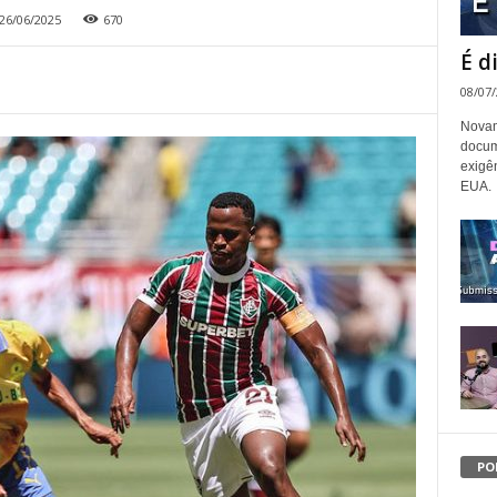
26/06/2025
670
É d
08/07
Novam
docum
exigê
EUA.
PO