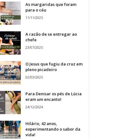
As margaridas que foram
para o céu
11/11/2025
A razão de se entregar ao
chefe
23/07/2025
O Jesus que fugiu da cruz em
pleno picadeiro
02/03/2025
Para Denisar os pés de Lúcia
eram um encanto!
24/12/2024
Hilário, 42 anos,
experimentando o sabor da
vida!