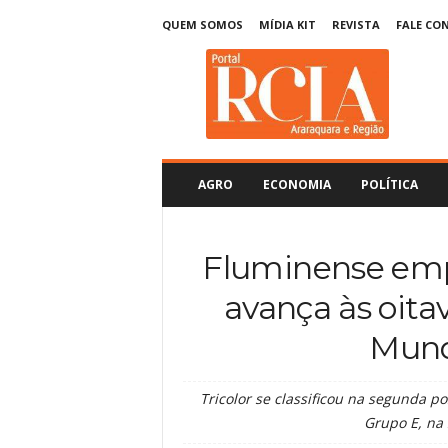
QUEM SOMOS
MÍDIA KIT
REVISTA
FALE CO
R
C
I
A
A
r
a
AGRO
ECONOMIA
POLÍTICA
r
a
q
Fluminense em
u
a
avança às oita
r
a
Mund
Tricolor se classificou na segunda p
Grupo E, na 