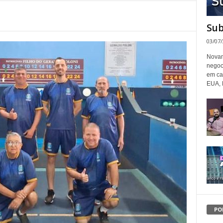
Sub
03/07
Novam
negoc
em ca
EUA, 
PO