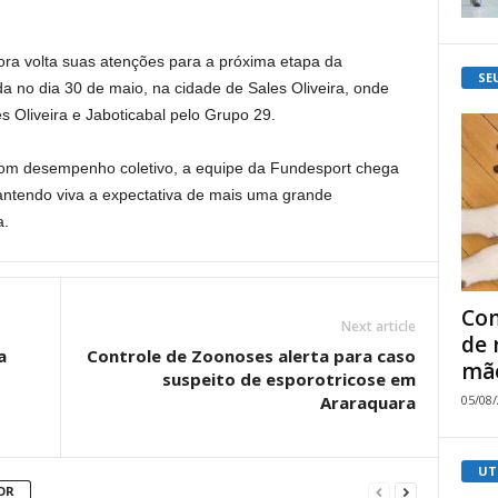
ora volta suas atenções para a próxima etapa da
SE
a no dia 30 de maio, na cidade de Sales Oliveira, onde
s Oliveira e Jaboticabal pelo Grupo 29.
om desempenho coletivo, a equipe da Fundesport chega
antendo viva a expectativa de mais uma grande
a.
Com
Next article
de 
a
Controle de Zoonoses alerta para caso
mão
suspeito de esporotricose em
05/08
Araraquara
UT
OR