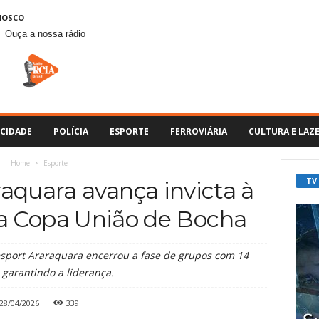
NOSCO
Ouça a nossa rádio
CIDADE
POLÍCIA
ESPORTE
FERROVIÁRIA
CULTURA E LAZ
Home
Esporte
TV
aquara avança invicta à
a Copa União de Bocha
esport Araraquara encerrou a fase de grupos com 14
 garantindo a liderança.
28/04/2026
339