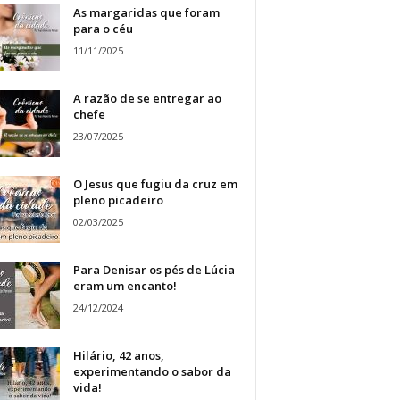
As margaridas que foram
para o céu
11/11/2025
A razão de se entregar ao
chefe
23/07/2025
O Jesus que fugiu da cruz em
pleno picadeiro
02/03/2025
Para Denisar os pés de Lúcia
eram um encanto!
24/12/2024
Hilário, 42 anos,
experimentando o sabor da
vida!