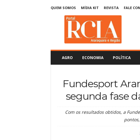
QUEM SOMOS
MÍDIA KIT
REVISTA
FALE CO
R
C
I
A
A
r
a
AGRO
ECONOMIA
POLÍTICA
r
a
q
Fundesport Arar
u
a
segunda fase d
r
a
Com os resultados obtidos, a Fund
pontos,