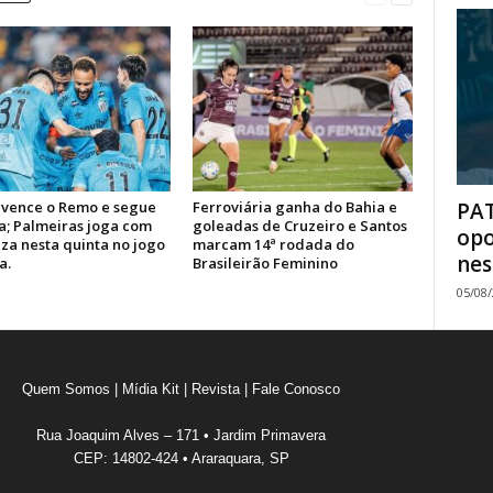
PAT
 vence o Remo e segue
Ferroviária ganha do Bahia e
a; Palmeiras joga com
goleadas de Cruzeiro e Santos
opo
za nesta quinta no jogo
marcam 14ª rodada do
nes
a.
Brasileirão Feminino
05/08
Quem Somos
|
Mídia Kit
|
Revista
|
Fale Conosco
Rua Joaquim Alves – 171 • Jardim Primavera
CEP: 14802-424 • Araraquara, SP