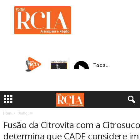
R
C
I
A
A
r
a
r
a
q
u
a
r
a
Home
Destaques
Fusão da Citrovita com a Citrosuco:
determina que CADE considere imp