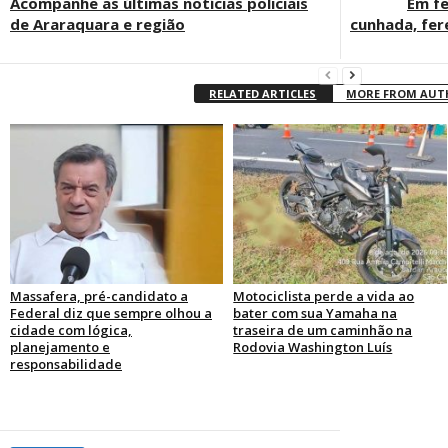
Acompanhe as últimas notícias policiais
Em fe
de Araraquara e região
cunhada, fer
RELATED ARTICLES
MORE FROM AU
Massafera, pré-candidato a
Motociclista perde a vida ao
Federal diz que sempre olhou a
bater com sua Yamaha na
cidade com lógica,
traseira de um caminhão na
planejamento e
Rodovia Washington Luís
responsabilidade