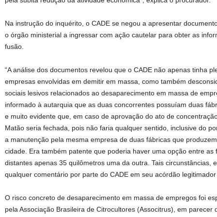
pela súbita redução da atividade econômica”, explica o procurador.
Na instrução do inquérito, o CADE se negou a apresentar documento
o órgão ministerial a ingressar com ação cautelar para obter as inf
fusão.
“A análise dos documentos revelou que o CADE não apenas tinha pl
empresas envolvidas em demitir em massa, como também desconside
sociais lesivos relacionados ao desaparecimento em massa de empre
informado à autarquia que as duas concorrentes possuíam duas fáb
e muito evidente que, em caso de aprovação do ato de concentração
Matão seria fechada, pois não faria qualquer sentido, inclusive do po
a manutenção pela mesma empresa de duas fábricas que produzem
cidade. Era também patente que poderia haver uma opção entre as fá
distantes apenas 35 quilômetros uma da outra. Tais circunstâncias,
qualquer comentário por parte do CADE em seu acórdão legitimador
O risco concreto de desaparecimento em massa de empregos foi es
pela Associação Brasileira de Citrocultores (Associtrus), em parec