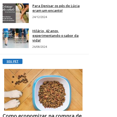
Para Denisar os pés de Lúcia
eram um encanto!
24/12/2024
Hilário, 42 anos,
experimentando o sabor da
vida!
26/08/2024
SEU PET
Como economizar na compra de