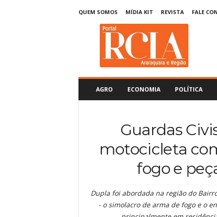
QUEM SOMOS
MÍDIA KIT
REVISTA
FALE CO
R
C
I
A
A
r
a
AGRO
ECONOMIA
POLÍTICA
r
a
q
Guardas Civ
u
a
motocicleta co
r
a
fogo e peç
Dupla foi abordada na região do Bairr
- o simolacro de arma de fogo e o en
principalmente em residência