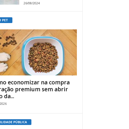
26/08/2024
U PET
o economizar na compra
ração premium sem abrir
 da...
/2026
ILIDADE PÚBLICA