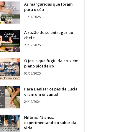
As margaridas que foram
para o céu
11/11/2025
A razão de se entregar ao
chefe
23/07/2025
O Jesus que fugiu da cruz em
pleno picadeiro
02/03/2025
Para Denisar os pés de Lúcia
eram um encanto!
24/12/2024
Hilário, 42 anos,
experimentando o sabor da
vida!