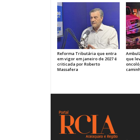
Reforma Tributária que entra
Ambulâ
em vigor em janeiro de 2027 é
que le
criticada por Roberto
oncoló
Massafera
caminh