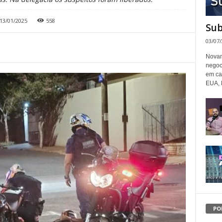
13/01/2025
558
Sub
03/07
Novam
negoc
em ca
EUA, 
PO