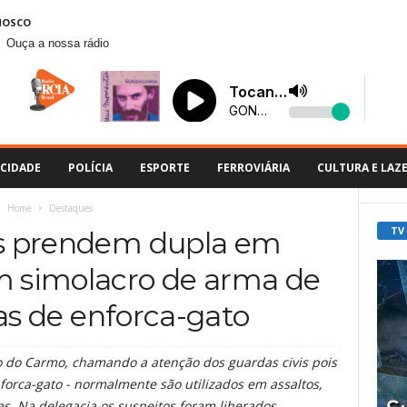
NOSCO
Ouça a nossa rádio
CIDADE
POLÍCIA
ESPORTE
FERROVIÁRIA
CULTURA E LAZ
Home
Destaques
TV
is prendem dupla em
m simolacro de arma de
as de enforca-gato
o do Carmo, chamando a atenção dos guardas civis pois
forca-gato - normalmente são utilizados em assaltos,
s. Na delegacia os suspeitos foram liberados.