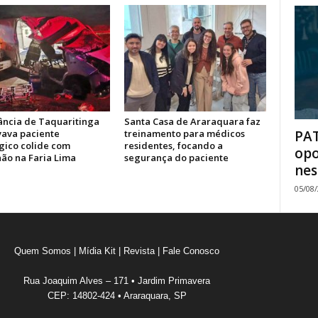
ncia de Taquaritinga
Santa Casa de Araraquara faz
PAT
vava paciente
treinamento para médicos
gico colide com
residentes, focando a
opo
ão na Faria Lima
segurança do paciente
nes
05/08
Quem Somos
|
Mídia Kit
|
Revista
|
Fale Conosco
Rua Joaquim Alves – 171 • Jardim Primavera
CEP: 14802-424 • Araraquara, SP