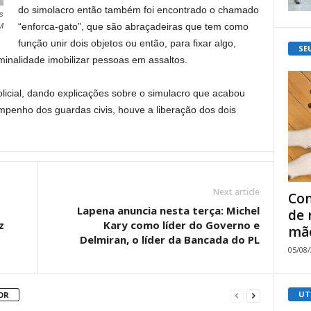
do simolacro então também foi encontrado o chamado
s
“enforca-gato”, que são abraçadeiras que tem como
M
função unir dois objetos ou então, para fixar algo,
SE
inalidade imobilizar pessoas em assaltos.
licial, dando explicações sobre o simulacro que acabou
penho dos guardas civis, houve a liberação dos dois
Next article
Com
Lapena anuncia nesta terça: Michel
de 
z
Kary como líder do Governo e
mão
Delmiran, o líder da Bancada do PL
05/08
UT
OR