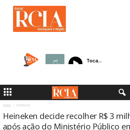
R
C
I
A
A
r
a
r
a
q
u
a
r
a
Home
Destaques
Heineken decide recolher R$ 3 mil
após ação do Ministério Público e