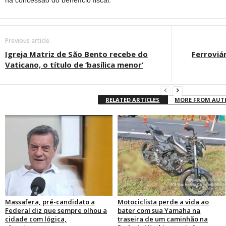
na concessão do benefício fiscal.
Previous article
Igreja Matriz de São Bento recebe do
Ferroviá
Vaticano, o título de ‘basílica menor’
RELATED ARTICLES
MORE FROM AU
Massafera, pré-candidato a
Motociclista perde a vida ao
Federal diz que sempre olhou a
bater com sua Yamaha na
cidade com lógica,
traseira de um caminhão na