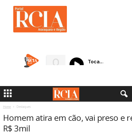
R
C
I
A
A
r
a
r
a
q
u
a
r
a
Home
Destaques
Homem atira em cão, vai preso e 
R$ 3mil