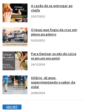
A razão de se entregar ao
chefe
23/07/2025
O Jesus que fugiu da cruz em
pleno picadeiro
02/03/2025
Para Denisar os pés de Lúcia
eram um encanto!
24/12/2024
Hilário, 42 anos,
experimentando o sabor da
vida!
26/08/2024
SEU PET