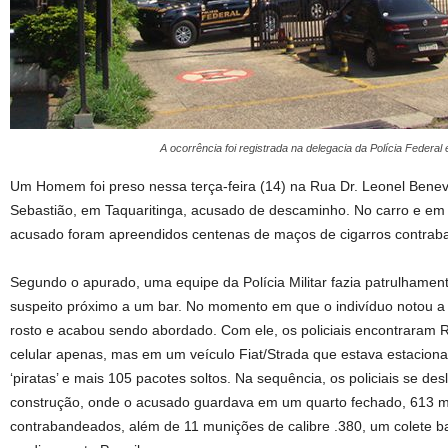
A ocorrência foi registrada na delegacia da Polícia Federa
Um Homem foi preso nessa terça-feira (14) na Rua Dr. Leonel Benev
Sebastião, em Taquaritinga, acusado de descaminho. No carro e em
acusado foram apreendidos centenas de maços de cigarros contrab
Segundo o apurado, uma equipe da Polícia Militar fazia patrulhament
suspeito próximo a um bar. No momento em que o indivíduo notou a 
rosto e acabou sendo abordado. Com ele, os policiais encontraram 
celular apenas, mas em um veículo Fiat/Strada que estava estaciona
‘piratas’ e mais 105 pacotes soltos. Na sequência, os policiais se 
construção, onde o acusado guardava em um quarto fechado, 613 m
contrabandeados, além de 11 munições de calibre .380, um colete ba