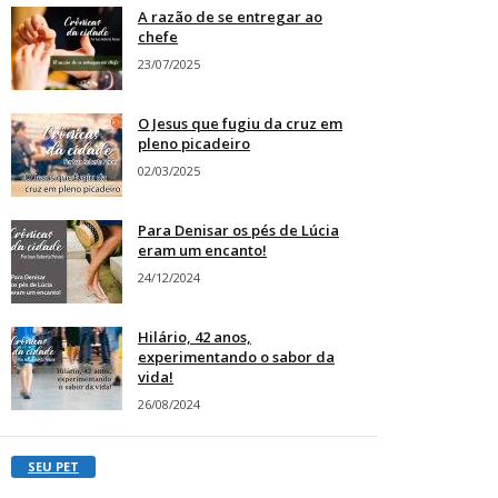
A razão de se entregar ao
chefe
23/07/2025
O Jesus que fugiu da cruz em
pleno picadeiro
02/03/2025
Para Denisar os pés de Lúcia
eram um encanto!
24/12/2024
Hilário, 42 anos,
experimentando o sabor da
vida!
26/08/2024
SEU PET