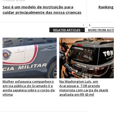
Previous article
Sesi é um modelo de instituição para
Ranking
cuidar principalmente das nossa crianças
RELATED ARTICLES
MORE FROM AU
Mulher esfaqueia companheiro
Na Washington Luís, em
em via pública do Gramado II e
Araraquara, TOR prende
ainda sapateia sobre o corpo da
motorista com carga de skank
vítima
avaliada em R$ 43 mil