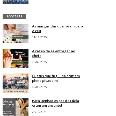
PODCASTS
As margaridas que foram para
o céu
11/11/2025
A razão de se entregar ao
chefe
23/07/2025
O Jesus que fugiu da cruz em
pleno picadeiro
02/03/2025
Para Denisar os pés de Lúcia
eram um encanto!
24/12/2024