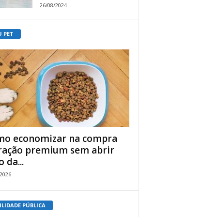
26/08/2024
U PET
o economizar na compra
ração premium sem abrir
 da...
/2026
ILIDADE PÚBLICA