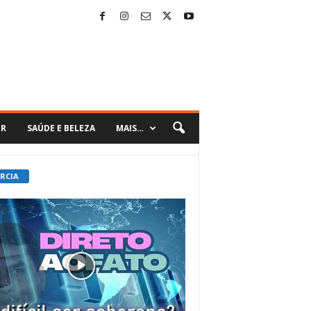
ER
SAÚDE E BELEZA
MAIS…
 RCIA