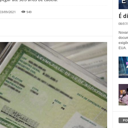
03/09/2021
949
É d
08/07
Novam
docum
exigê
EUA.
PO