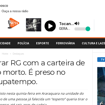
NOSCO
Ouça a nossa rádio
CIDADE
POLÍCIA
ESPORTE
FERROVIÁRIA
CULTURA E LAZ
Home
Destaques
TV
ar RG com a carteira de
o morto. É preso no
upatempo.
isto nesta quinta-feira em Araraquara na unidade do
 de uma pessoa já falecida um “esperto” queria tirar o
pegar até seis anos de cadeia.