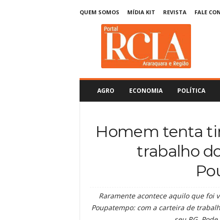
QUEM SOMOS
MÍDIA KIT
REVISTA
FALE CO
R
C
I
A
A
r
a
AGRO
ECONOMIA
POLÍTICA
r
a
q
Homem tenta tir
u
a
trabalho d
r
a
Po
Raramente acontece aquilo que foi v
Poupatempo: com a carteira de trabalho
seu RG. Pode 