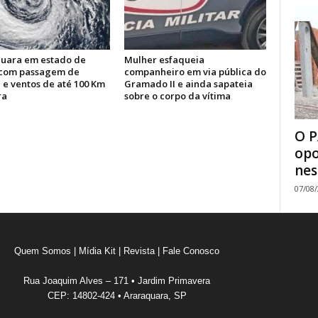
uara em estado de
Mulher esfaqueia
 com passagem de
companheiro em via pública do
 e ventos de até 100 Km
Gramado II e ainda sapateia
ra
sobre o corpo da vítima
O P
opo
nes
07/08
Quem Somos
|
Mídia Kit
|
Revista
|
Fale Conosco
Rua Joaquim Alves – 171 • Jardim Primavera
CEP: 14802-424 • Araraquara, SP