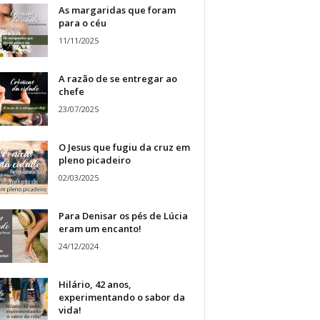
As margaridas que foram
para o céu
11/11/2025
A razão de se entregar ao
chefe
23/07/2025
O Jesus que fugiu da cruz em
pleno picadeiro
02/03/2025
Para Denisar os pés de Lúcia
eram um encanto!
24/12/2024
Hilário, 42 anos,
experimentando o sabor da
vida!