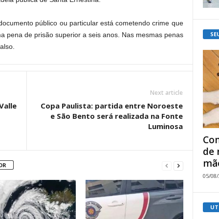
a documento público ou particular está cometendo crime que
SE
uma pena de prisão superior a seis anos. Nas mesmas penas
also.
Next article
Valle
Copa Paulista: partida entre Noroeste
e São Bento será realizada na Fonte
Luminosa
Com
de 
mão
OR
05/08
UT