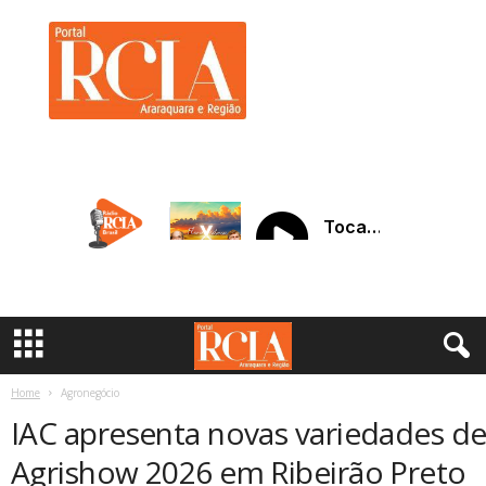
R
C
I
A
A
r
a
r
a
q
u
a
r
a
Home
Agronegócio
IAC apresenta novas variedades de
Agrishow 2026 em Ribeirão Preto