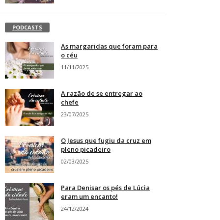
PODCASTS
As margaridas que foram para
o céu
11/11/2025
A razão de se entregar ao
chefe
23/07/2025
O Jesus que fugiu da cruz em
pleno picadeiro
02/03/2025
Para Denisar os pés de Lúcia
eram um encanto!
24/12/2024