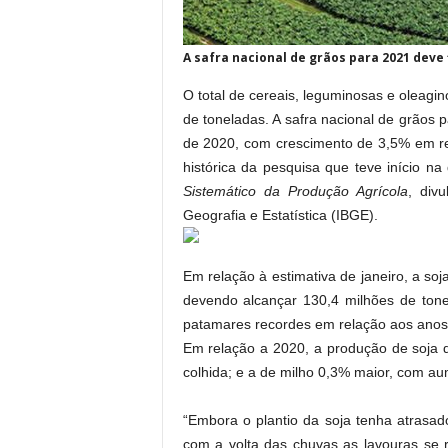
A safra nacional de grãos para 2021 deve 
O total de cereais, leguminosas e oleagin
de toneladas. A safra nacional de grãos 
de 2020, com crescimento de 3,5% em re
histórica da pesquisa que teve início 
Sistemático da Produção Agrícola
, divu
Geografia e Estatística (IBGE).
Em relação à estimativa de janeiro, a soj
devendo alcançar 130,4 milhões de ton
patamares recordes em relação aos anos 
Em relação a 2020, a produção de soja 
colhida; e a de milho 0,3% maior, com au
“Embora o plantio da soja tenha atrasa
com a volta das chuvas as lavouras se 