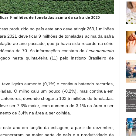
ficar 9 milhões de toneladas acima da safra de 2020
osas produzido no país este ano deve atingir 263,1 milhões
para 2021 deve ficar 9 milhões de toneladas acima da safra
lação ao ano passado, que já havia sido recorde na série
na década de 70. As informações constam do
Levantamento
lgado nesta quinta-feira (11) pelo Instituto Brasileiro de
a teve ligeiro aumento (0,1%) e continua batendo recordes,
eladas. O milho caiu um pouco (-0,2%), mas continua em
anteriores, devendo chegar a 103,5 milhões de toneladas.
deve ser 7,3% maior, com aumento de 3,1% na área a ser
mento de 3,4% na área a ser colhida.
do este ano em função da estiagem, a partir de dezembro,
recuperaram na maior parte do país e a produtividade da