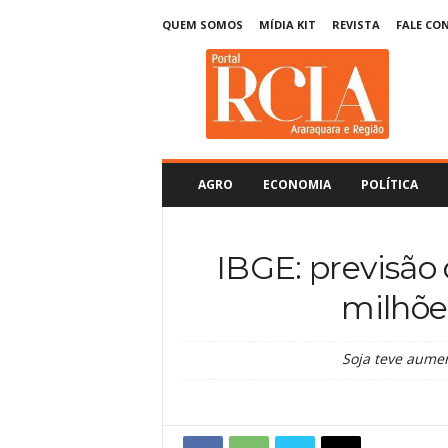
QUEM SOMOS
MÍDIA KIT
REVISTA
FALE CO
R
C
I
A
A
r
a
AGRO
ECONOMIA
POLÍTICA
r
a
q
IBGE: previsão 
u
a
milhõe
r
a
Soja teve aume