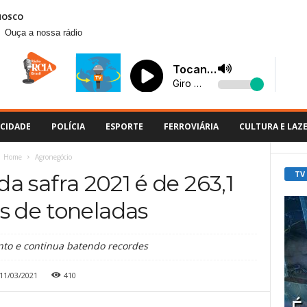
NOSCO
Ouça a nossa rádio
CIDADE
POLÍCIA
ESPORTE
FERROVIÁRIA
CULTURA E LAZ
Home
Agronegócio
TV
da safra 2021 é de 263,1
s de toneladas
nto e continua batendo recordes
11/03/2021
410