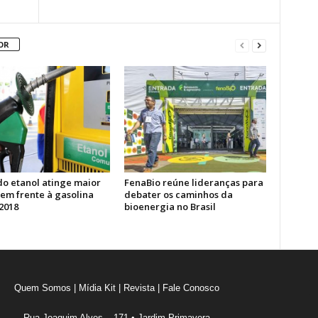
OR
do etanol atinge maior
FenaBio reúne lideranças para
em frente à gasolina
debater os caminhos da
2018
bioenergia no Brasil
Quem Somos
|
Mídia Kit
|
Revista
|
Fale Conosco
Rua Joaquim Alves – 171 • Jardim Primavera