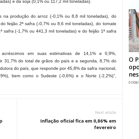
ladas) e da soja (0,1% ou 117,2 mil toneladas).
na produção do arroz (-0,1% ou 8,8 mil toneladas), do
 do feijão 2ª safra (-0,7% ou 8,6 mil toneladas), do tomate
ª safra (-1,7% ou 441,3 mil toneladas) e do feijão 1ª safra
 acréscimos em suas estimativas de 14,1% e 0,9%,
O P
zir 31,7% do total de grãos do país e a segunda, 8,7% do
opo
odutora do país, que responde por 45,8% da safra nacional,
nes
0,9%), bem como o Sudeste (-0,6%) e o Norte (-2,2%)”,
07/08
Next article
p
Inflação oficial fica em 0,86% em
fevereiro