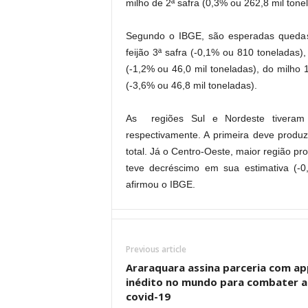
milho de 2ª safra (0,3% ou 262,8 mil tone
Segundo o IBGE, são esperadas quedas 
feijão 3ª safra (-0,1% ou 810 toneladas),
(-1,2% ou 46,0 mil toneladas), do milho 1
(-3,6% ou 46,8 mil toneladas).
As regiões Sul e Nordeste tiveram
respectivamente. A primeira deve produ
total. Já o Centro-Oeste, maior região pr
teve decréscimo em sua estimativa (-
afirmou o IBGE.
Previous article
Araraquara assina parceria com ap
inédito no mundo para combater a
covid-19