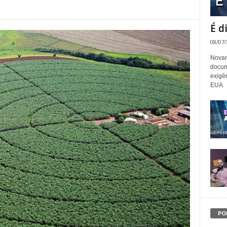
É d
08/07
Novam
docum
exigê
EUA.
PO