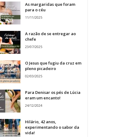
As margaridas que foram
para o céu
11/11/2025
A razão de se entregar ao
chefe
23/07/2025
O Jesus que fugiu da cruz em
pleno picadeiro
02/03/2025
Para Denisar os pés de Lúcia
eram um encanto!
24/12/2024
Hilário, 42 anos,
experimentando o sabor da
vida!