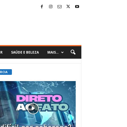
ER
SAÚDE E BELEZA
MAIS…
 RCIA