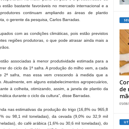
 estão bastante favoráveis no mercado internacional e a
produtores continuam ampliando as áreas de plantio
ota, o gerente da pesquisa, Carlos Barradas.
SE
upados com as condições climáticas, pois estão previstos
es regiões produtoras, o que pode atrasar ainda mais a
grãos.
estão associadas à menor produtividade estimada para a
rrer do ciclo da 1ª safra. A produção do milho vem, a cada
e 2ª safra, mas essa vem crescendo à medida que a
Com
. Atualmente, em alguns estabelecimentos agropecuários,
de 
nte à colheita, otimizando, assim, a janela de plantio da
mão
mática durante o ciclo da cultura”, disse Barradas.
05/08
nda nas estimativas da produção do trigo (16,8% ou 965,8
1% ou 98,1 mil toneladas), da cevada (9,0% ou 32,9 mil
UT
neladas), do café arábica (1,6% ou 30,6 mil toneladas), do