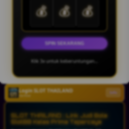
💰
💰
💰
SPIN SEKARANG
Klik 3x untuk keberuntungan...
Login SLOT THAILAND
Info
Verified
SLOT THAILAND : Link Judi Bola
Slot88 Kelas Prima Tepercaya