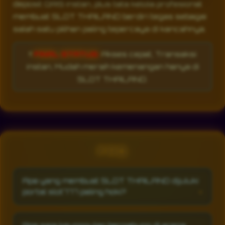
deposit QRIS instan, plus tata kelola profesional
membuat SLOT THAILAND berdiri tegas sebagai
salah satu pilihan paling tepercaya di kancahnya.
‼️
FINAL STATUS:
Akses cepat, Transaksi
instan, Mudah meraih kemenangan hanya di
SLOT THAILAND.
FAQ
Apa yang membuat SLOT THAILAND dijuluki
portal slot777 paling hoki?
SLOT THAILAND disebut portal slot777 paling
hoki karena ekosistemnya memakai enkripsi