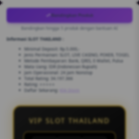
Bandingkan Produk
Bandingkan hingga 5 produk dengan bantuan AI
Informasi SLOT THAILAND :
Minimal Deposit: Rp.5.000,-
Jenis Permainan: SLOT, LIVE CASINO, POKER, TOGEL
Metode Pembayaran: Bank, QRIS, E-Wallet, Pulsa
Mata Uang: IDR (Indonesian Rupiah)
Jam Operasional: 24 Jam Nonstop
Total Rating: 34.197.366
Rating: ⭐⭐⭐⭐⭐
Daftar Sekarang:
Klik Disini
VIP SLOT THAILAND