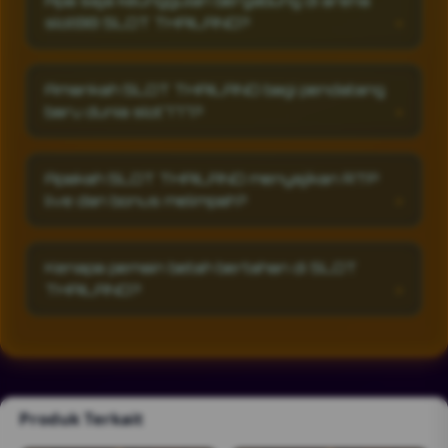
Apa saja keunggulan bergabung di arena
SSL/TLS berlapis dan server global yang
slot88 SLOT THAILAND?
menjaga setiap putaran berjalan adil tanpa
rekayasa. Perpaduan akses ringan,
Sebagai arena slot88 tepercaya, SLOT
antarmuka elegan, serta gameplay realistis
THAILAND menghadirkan auto-spin gesit,
menjadikan SLOT THAILAND pilihan utama
Amankah SLOT THAILAND bagi pendatang
bonus harian tanpa syarat berbelit, plus
pemain yang mengejar hasil nyata dan
baru dunia slot777?
dukungan live chat siaga 24 jam. Proses depo
pengalaman spin kelas profesional.
& withdraw berlangsung dalam hitungan
Sangat aman. SLOT THAILAND membuka pintu
menit, membuat SLOT THAILAND bukan
bagi semua kalangan, dan tampilan yang lebih
sekadar tempat spin — melainkan platform
Apakah SLOT THAILAND menyajikan RTP
elegan sekaligus dinamis menambah
hiburan digital dengan rekam jejak teruji serta
live dan bonus melimpah?
kenyamanan serta rasa adil selama bermain
perlindungan berlapis kelas atas.
di roster slot777 pilihan.
SLOT THAILAND menyajikan RTP live yang
akurat dan bonus melimpah — mulai dari bonus
Kenapa pemain betah bertahan di SLOT
new member, bonus harian, mingguan, hingga
THAILAND?
cashback kekalahan buat member slot88
setia.
Sebab SLOT THAILAND sudah terbukti
sebagai portal toto & slot777 resmi yang
berani membayar berapa pun kemenangan
Anda tanpa potongan aneh.
Produk Terkait