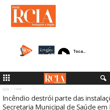
R
C
I
A
A
r
a
r
a
q
u
a
r
a
Home
Cidade
Incêndio destrói parte das instala
Secretaria Municipal de Saúde em