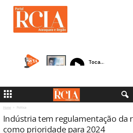
R
C
I
A
A
r
a
r
a
q
u
a
r
a
Home
Política
Indústria tem regulamentação da r
como prioridade para 2024