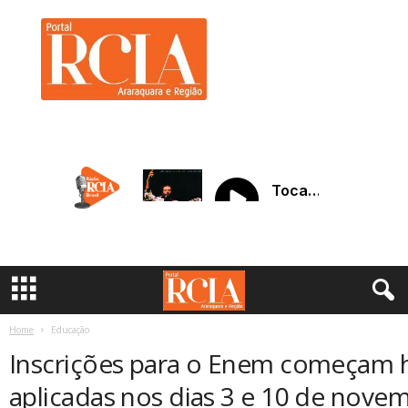
R
C
I
A
A
r
a
r
a
q
u
a
r
a
Home
Educação
Inscrições para o Enem começam h
aplicadas nos dias 3 e 10 de nove