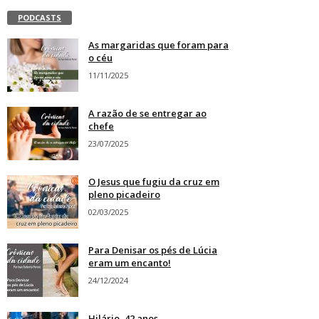
PODCASTS
As margaridas que foram para
o céu
11/11/2025
A razão de se entregar ao
chefe
23/07/2025
O Jesus que fugiu da cruz em
pleno picadeiro
02/03/2025
Para Denisar os pés de Lúcia
eram um encanto!
24/12/2024
Hilário, 42 anos,