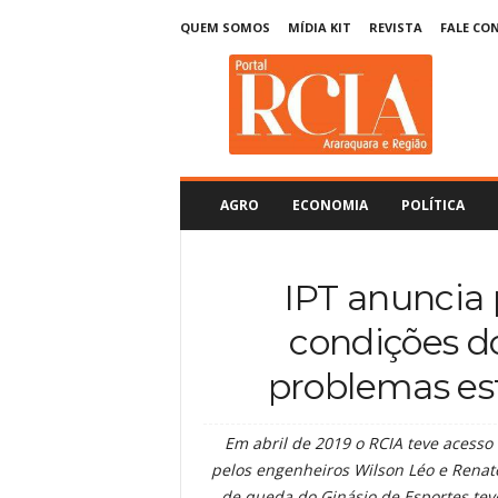
QUEM SOMOS
MÍDIA KIT
REVISTA
FALE CO
R
C
I
A
A
r
a
AGRO
ECONOMIA
POLÍTICA
r
a
q
IPT anuncia 
u
a
condições d
r
a
problemas es
Em abril de 2019 o RCIA teve acesso 
pelos engenheiros Wilson Léo e Renat
de queda do Ginásio de Esportes tev