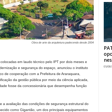
Obra de arte da arquitetura padecendo desde 2004
PAT
opo
nes
colocadas em laudo técnico pelo IPT por dois meses e
05/08
dernização e segurança do espaço, anunciou o instituto
ico de cooperação com a Prefeitura de Araraquara,
ficação da gestão pública por meio da ciência aplicada,
idade fosse da concessionária que desempenha função
 a avaliação das condições de segurança estrutural do
hecido como Gigantão, um dos principais equipamentos