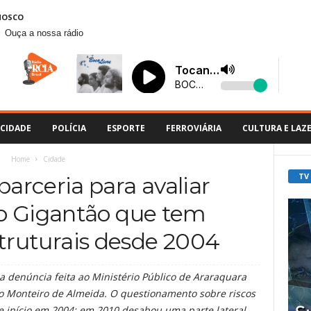
NOSCO
Ouça a nossa rádio
CIDADE
POLÍCIA
ESPORTE
FERROVIÁRIA
CULTURA E LAZ
Home
Cidade
TV
parceria para avaliar
o Gigantão que tem
truturais desde 2004
a denúncia feita ao Ministério Público de Araraquara
o Monteiro de Almeida. O questionamento sobre riscos
e início em 2004; em 2010 desabou uma parte lateral,