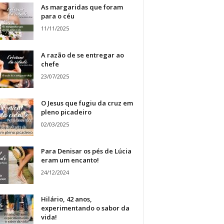
As margaridas que foram
para o céu
11/11/2025
A razão de se entregar ao
chefe
23/07/2025
O Jesus que fugiu da cruz em
pleno picadeiro
02/03/2025
Para Denisar os pés de Lúcia
eram um encanto!
24/12/2024
Hilário, 42 anos,
experimentando o sabor da
vida!