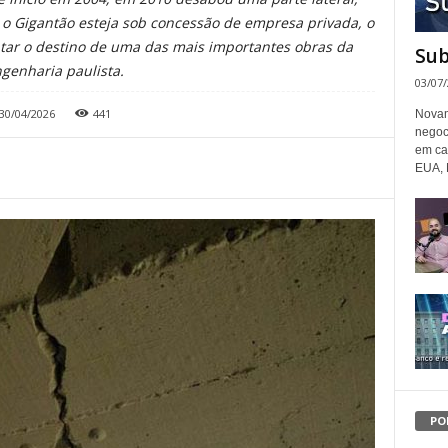
o Gigantão esteja sob concessão de empresa privada, o
ntar o destino de uma das mais importantes obras da
Sub
genharia paulista.
03/07
30/04/2026
441
Novam
negoc
em ca
EUA, 
PO