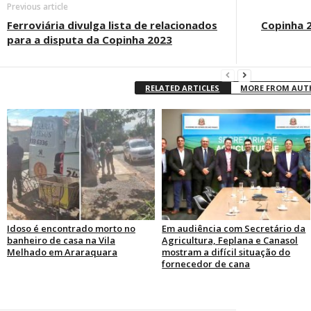
Previous article
Ferroviária divulga lista de relacionados
Copinha 
para a disputa da Copinha 2023
RELATED ARTICLES
MORE FROM AU
Idoso é encontrado morto no
Em audiência com Secretário da
banheiro de casa na Vila
Agricultura, Feplana e Canasol
Melhado em Araraquara
mostram a difícil situação do
fornecedor de cana