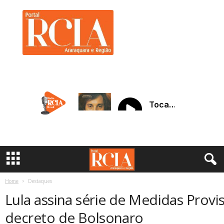
R
C
I
A
A
r
a
r
a
q
u
a
r
a
Home
Destaques
Lula assina série de Medidas Provi
decreto de Bolsonaro