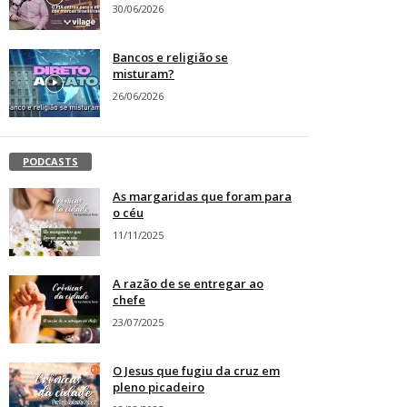
30/06/2026
Bancos e religião se
misturam?
26/06/2026
PODCASTS
As margaridas que foram para
o céu
11/11/2025
A razão de se entregar ao
chefe
23/07/2025
O Jesus que fugiu da cruz em
pleno picadeiro