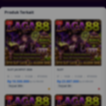
Anda tanpa potongan aneh.
Produk Terkait
-2%
-1%
SLOT JACKPOT 2026
SLOT
I5
|
16GB
|
512GB
|
RTX3050
I7
|
16GB
|
512GB
|
RTX5050
Rp 10.500.000
Rp 23.887.000
Rp 12.799.000
Rp 21.999.000
Terjual 200+
Terjual 20+
-1%
-1%