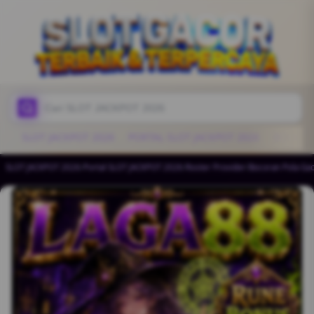
SLOT JACKPOT 2026
PORTAL SLOT JACKPOT 2026
BOCORA
SLOT JACKPOT 2026
/
Portal SLOT JACKPOT 2026
/
Roster Provider
/
Bocoran Pola Ga