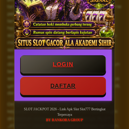
tampil sebagai portal slot777 dengan roster game
paling lengkap beserta Room Hoki yang
termasyhur cepat memberi kemenangan tiap
harinya. Berbekal rekam jejak sebagai situs
slot88 tepercaya, SLOT JACKPOT 2026 tetap
menjadi destinasi utama pemain yang memburu
sensasi kelas premium, tampilan modern,
sekaligus peluang Maxwin yang jauh lebih luas
LOGIN
dibanding tempat lain. SLOT JACKPOT 2026 pun
berdiri sebagai arena toto slot gacor untuk
seluruh kalangan — panggung bagi pemain serius
DAFTAR
yang mencari konsistensi slot777, ekosistem adil,
dan Maxwin yang bisa dibuktikan setiap sesi.
Dengan dedikasi kuat pada mutu layanan dan
SLOT JACKPOT 2026 - Link Apk Slot Slot777 Bertingkat
kepuasan member, SLOT JACKPOT 2026 layak
Terpercaya
dinobatkan sebagai jagoan di kelasnya. SLOT
BY RANKORA GROUP
JACKPOT 2026 bukan sekadar tempat bermain,