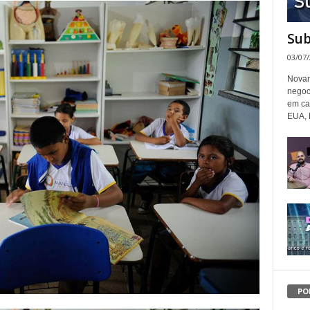
Sub
03/07
Novam
negoc
em ca
EUA, 
PO