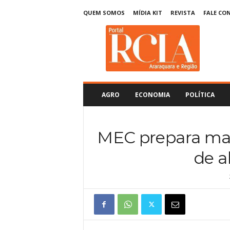
QUEM SOMOS
MÍDIA KIT
REVISTA
FALE CO
R
C
I
A
A
r
a
AGRO
ECONOMIA
POLÍTICA
r
a
q
MEC prepara mate
u
a
de a
r
a