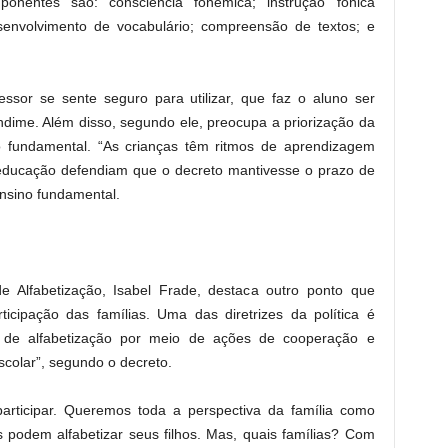
onentes são: consciência fonêmica; instrução fônica
desenvolvimento de vocabulário; compreensão de textos; e
sor se sente seguro para utilizar, que faz o aluno ser
ndime. Além disso, segundo ele, preocupa a priorização da
o fundamental. “As crianças têm ritmos de aprendizagem
e educação defendiam que o decreto mantivesse o prazo de
ensino fundamental.
de Alfabetização, Isabel Frade, destaca outro ponto que
ticipação das famílias. Uma das diretrizes da política é
so de alfabetização por meio de ações de cooperação e
scolar”, segundo o decreto.
articipar. Queremos toda a perspectiva da família como
 podem alfabetizar seus filhos. Mas, quais famílias? Com