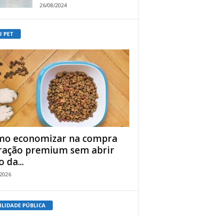
26/08/2024
U PET
o economizar na compra
ração premium sem abrir
 da...
/2026
ILIDADE PÚBLICA