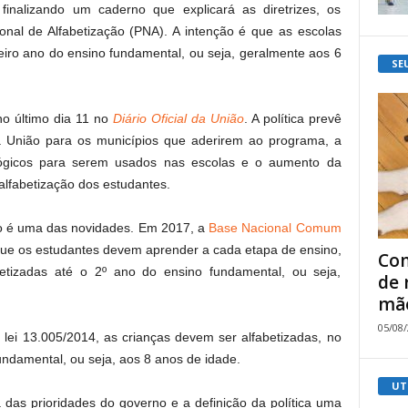
inalizando um caderno que explicará as diretrizes, os
cional de Alfabetização (PNA). A intenção é que as escolas
eiro ano do ensino fundamental, ou seja, geralmente aos 6
SE
no último dia 11 no
Diário Oficial da União
. A política prevê
 da União para os municípios que aderirem ao programa, a
agógicos para serem usados nas escolas e o aumento da
alfabetização dos estudantes.
no é uma das novidades. Em 2017, a
Base Nacional Comum
ue os estudantes devem aprender a cada etapa de ensino,
Com
betizadas até o 2º ano do ensino fundamental, ou seja,
de 
mão
05/08
lei 13.005/2014, as crianças devem ser alfabetizadas, no
undamental, ou seja, aos 8 anos de idade.
UT
 das prioridades do governo e a definição da política uma