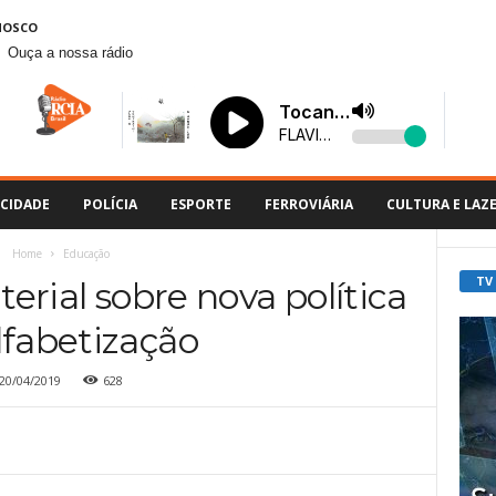
NOSCO
Ouça a nossa rádio
CIDADE
POLÍCIA
ESPORTE
FERROVIÁRIA
CULTURA E LAZ
Home
Educação
TV
rial sobre nova política
lfabetização
20/04/2019
628