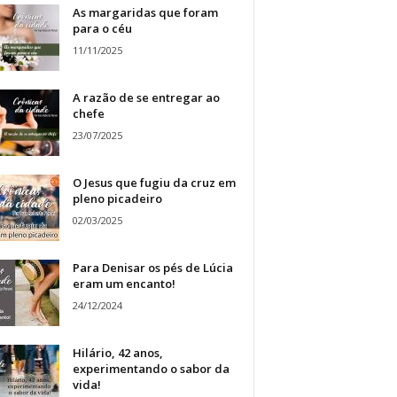
As margaridas que foram
para o céu
11/11/2025
A razão de se entregar ao
chefe
23/07/2025
O Jesus que fugiu da cruz em
pleno picadeiro
02/03/2025
Para Denisar os pés de Lúcia
eram um encanto!
24/12/2024
Hilário, 42 anos,
experimentando o sabor da
vida!