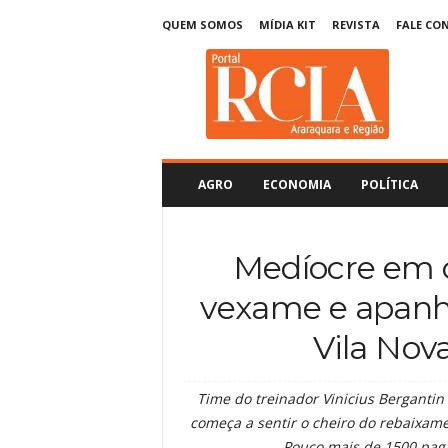
QUEM SOMOS
MÍDIA KIT
REVISTA
FALE CO
R
C
I
A
A
r
a
AGRO
ECONOMIA
POLÍTICA
r
a
q
Medíocre em c
u
a
vexame e apanha
r
a
Vila Nov
Time do treinador Vinicius Berganti
começa a sentir o cheiro do rebaixame
Pouco mais de 1500 paga