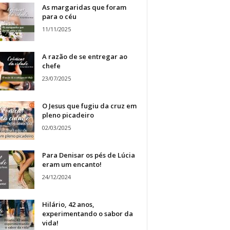
As margaridas que foram
para o céu
11/11/2025
A razão de se entregar ao
chefe
23/07/2025
O Jesus que fugiu da cruz em
pleno picadeiro
02/03/2025
Para Denisar os pés de Lúcia
eram um encanto!
24/12/2024
Hilário, 42 anos,
experimentando o sabor da
vida!