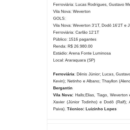
Ferroviária: Lucas Rodrigues, Gustavo M
Vila Nova: Weverton
GOLS:
Vila Nova: Weverton 3’1T, Dodô 16’2T e J
Ferroviária: Carlão 12’1T
Público: 1516 pagantes
Renda: R$ 26.980.00
Estádio: Arena Fonte Luminosa
Local: Araraquara (SP)
Ferroviária
: Dênis Júnior; Lucas, Gusta
Kevin); Netinho e Albano; Thayllon (Ale
Bergantin
Vila Nova:
Halls;Elias, Tiago, Weverton 
Xavier (Júnior Todinho) e Dodô (Ralf);
Paiva).
Técnico: Luizinho Lopes