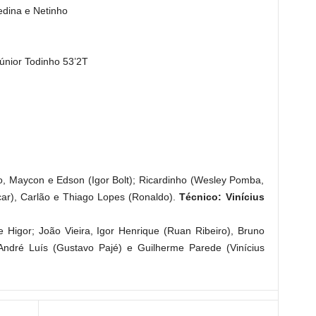
edina e Netinho
únior Todinho 53’2T
vo, Maycon e Edson (Igor Bolt); Ricardinho (Wesley Pomba,
ncar), Carlão e Thiago Lopes (Ronaldo).
Técnico: Vinícius
e Higor; João Vieira, Igor Henrique (Ruan Ribeiro), Bruno
 André Luís (Gustavo Pajé) e Guilherme Parede (Vinícius