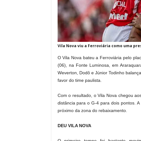
Vila Nova viu a Ferroviária como uma presa
O Vila Nova
bateu a Ferroviária pelo pla
(06), na Fonte Luminosa, em Araraquara
Weverton, Dodô e Júnior Todinho balança
favor do time paulista.
Com o resultado, o Vila Nova chegou aos
distância para o G-4 para dois pontos. A 
próximo da zona do rebaixamento.
DEU VILA NOVA
O primeiro tempo foi bastante movi