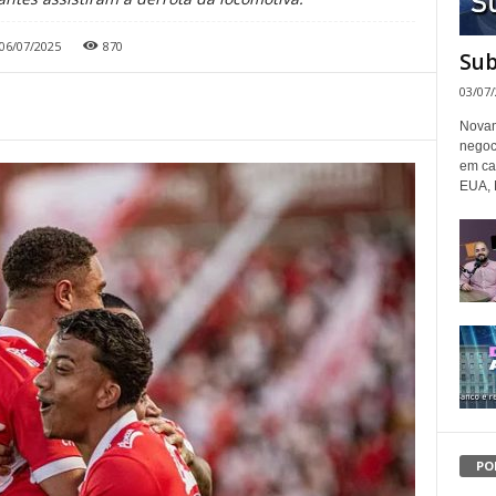
06/07/2025
870
Sub
03/07
Novam
negoc
em ca
EUA, 
PO