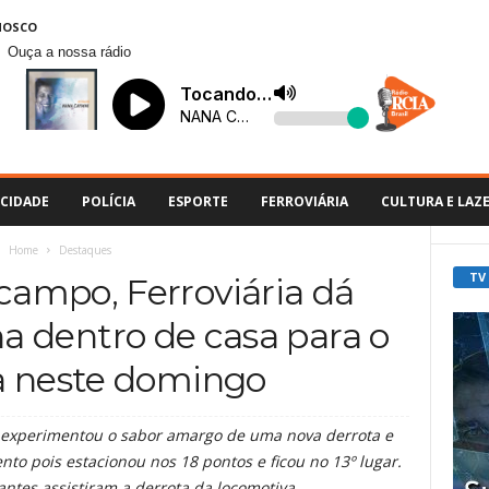
NOSCO
Ouça a nossa rádio
CIDADE
POLÍCIA
ESPORTE
FERROVIÁRIA
CULTURA E LAZ
Home
Destaques
TV
ampo, Ferroviária dá
 dentro de casa para o
a neste domingo
n experimentou o sabor amargo de uma nova derrota e
nto pois estacionou nos 18 pontos e ficou no 13º lugar.
ntes assistiram a derrota da locomotiva.