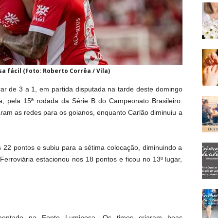
 fácil (Foto: Roberto Corrêa / Vila)
car de 3 a 1, em partida disputada na tarde deste domingo
, pela 15ª rodada da Série B do Campeonato Brasileiro.
ram as redes para os goianos, enquanto Carlão diminuiu a
 22 pontos e subiu para a sétima colocação, diminuindo a
Ferroviária estacionou nos 18 pontos e ficou no 13º lugar,
mentado na Fonte Luminosa. Os times criaram boas