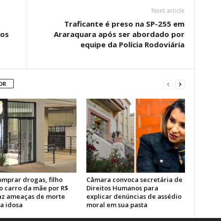
Next article
Traficante é preso na SP-255 em
nos
Araraquara após ser abordado por
equipe da Polícia Rodoviária
OR
omprar drogas, filho
Câmara convoca secretária de
o carro da mãe por R$
Direitos Humanos para
faz ameaças de morte
explicar denúncias de assédio
a idosa
moral em sua pasta