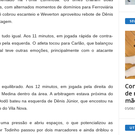
os, com alternados momentos de domínios para Ferroviária
ô cobrou escanteio e Weverton aproveitou rebote de Dênis
SE
ntagem.
udo igual. Aos 11 minutos, em jogada rápida de contra-
 pela esquerda. O atleta tocou para Carlão, que balançou
cial teve outras emoções, principalmente com o atacante
Com
quilibrado. Aos 12 minutos, em jogada pela direita do
de 
 Medina dentro da área. A arbitragem estava próxima do
mão
 Dodô bateu na esquerda de Dênis Júnior, que encostou na
 do Vila Nova.
05/08
u uma pressão e abriu espaços, o que potencializou as
UT
ior Todinho passou por dois marcadores e ainda driblou o