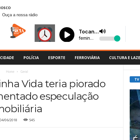
NOSCO
Ouça a nossa rádio
CIDADE
POLÍCIA
ESPORTE
FERROVIÁRIA
CULTURA E LAZ
Home
Geral
TV
nha Vida teria piorado
imentado especulação
mobiliária
04/06/2018
545