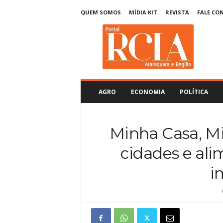
QUEM SOMOS
MÍDIA KIT
REVISTA
FALE CO
R
C
I
A
A
r
a
AGRO
ECONOMIA
POLÍTICA
r
a
q
Minha Casa, Mi
u
a
cidades e al
r
a
i