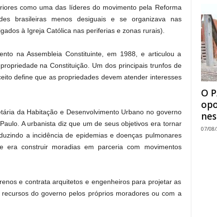
eriores como uma das líderes do movimento pela Reforma
des brasileiras menos desiguais e se organizava nas
ados à Igreja Católica nas periferias e zonas rurais).
to na Assembleia Constituinte, em 1988, e articulou a
 propriedade na Constituição. Um dos principais trunfos de
eito define que as propriedades devem atender interesses
O P
opo
etária da Habitação e Desenvolvimento Urbano no governo
nes
Paulo. A urbanista diz que um de seus objetivos era tornar
07/08
reduzindo a incidência de epidemias e doenças pulmonares
dade era construir moradias em parceria com movimentos
enos e contrata arquitetos e engenheiros para projetar as
 recursos do governo pelos próprios moradores ou com a