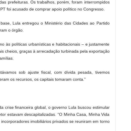
 das prefeituras. Os trabalhos, porém, foram interrompidos
T foi acusado de comprar apoio político no Congresso.
base, Lula entregou o Ministério das Cidades ao Partido
aram o órgão.
o às políticas urbanísticas e habitacionais – e justamente
s cheios, graças à arrecadação turbinada pela exportação
amílias.
távamos sob ajuste fiscal, com dívida pesada, tivemos
eram os recursos, os capitais tomaram conta.”
a crise financeira global, o governo Lula buscou estimular
setor estavam descapitalizadas. “O Minha Casa, Minha Vida
 incorporadores imobiliários privados se reuniram em torno