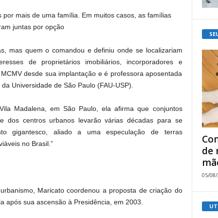
 por mais de uma família. Em muitos casos, as famílias
am juntas por opção
SE
s, mas quem o comandou e definiu onde se localizariam
resses de proprietários imobiliários, incorporadores e
a o MCMV desde sua implantação e é professora aposentada
o da Universidade de São Paulo (FAU-USP).
ila Madalena, em São Paulo, ela afirma que conjuntos
ge dos centros urbanos levarão várias décadas para se
ento gigantesco, aliado a uma especulação de terras
Com
iáveis no Brasil.”
de 
mão
05/08
e urbanismo, Maricato coordenou a proposta de criação do
ula após sua ascensão à Presidência, em 2003.
UT