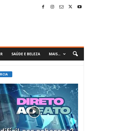
ER
SAÚDE E BELEZA
MAIS…
 RCIA