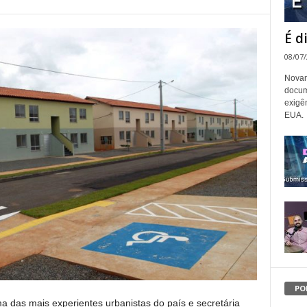
É d
08/07
Novam
docum
exigê
EUA.
PO
a das mais experientes urbanistas do país e secretária