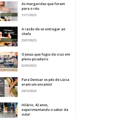
As margaridas que foram
para o céu
11/11/2025
A razão de se entregar ao
chefe
23/07/2025
O Jesus que fugiu da cruz em
pleno picadeiro
02/03/2025
Para Denisar os pés de Lúcia
eram um encanto!
24/12/2024
Hilário, 42 anos,
experimentando o sabor da
vida!