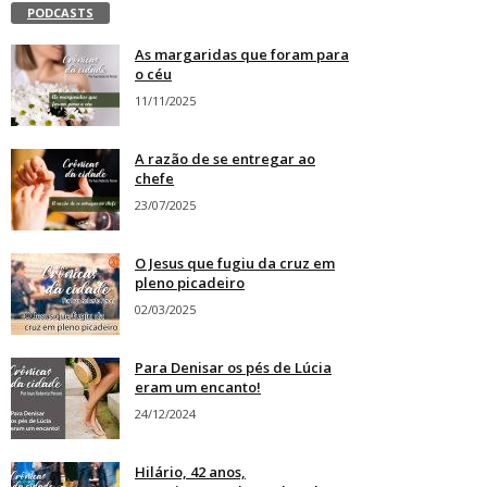
PODCASTS
As margaridas que foram para
o céu
11/11/2025
A razão de se entregar ao
chefe
23/07/2025
O Jesus que fugiu da cruz em
pleno picadeiro
02/03/2025
Para Denisar os pés de Lúcia
eram um encanto!
24/12/2024
Hilário, 42 anos,