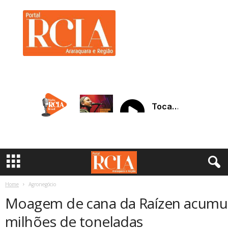
R
C
I
A
A
r
a
r
a
q
u
a
r
a
Home
Agronegócio
Moagem de cana da Raízen acumul
milhões de toneladas